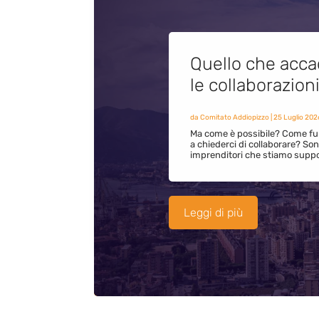
Quello che acca
le collaborazion
da
Comitato Addiopizzo
|
25 Luglio 202
Ma come è possibile? Come fun
a chiederci di collaborare? S
imprenditori che stiamo supp
Leggi di più