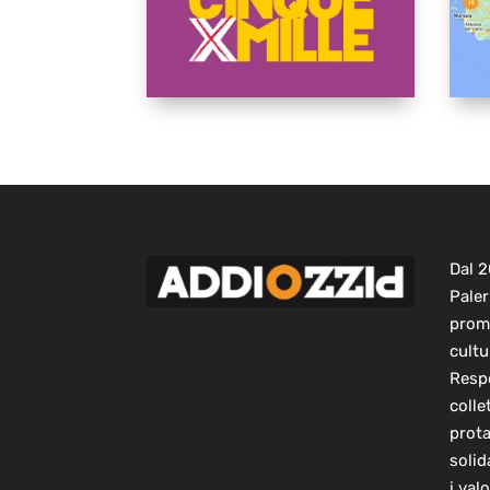
Dal 
Paler
prom
cultu
Respo
colle
prot
solid
i val