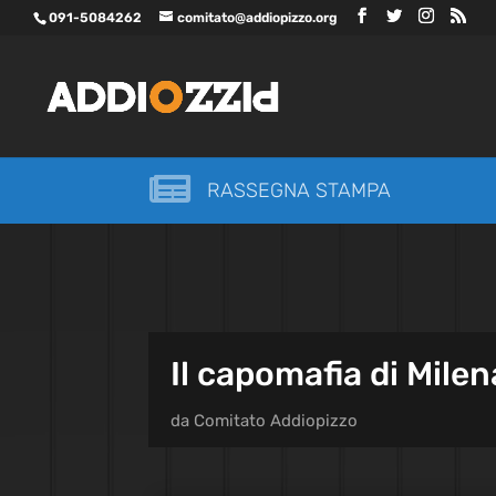
091-5084262
comitato@addiopizzo.org

RASSEGNA STAMPA
Il capomafia di Milen
da
Comitato Addiopizzo