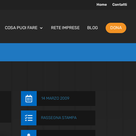
Home
Contatti
COSA PUOI FARE
RETE IMPRESE
BLOG
DONA

14 MARZO 2009

RASSEGNA STAMPA