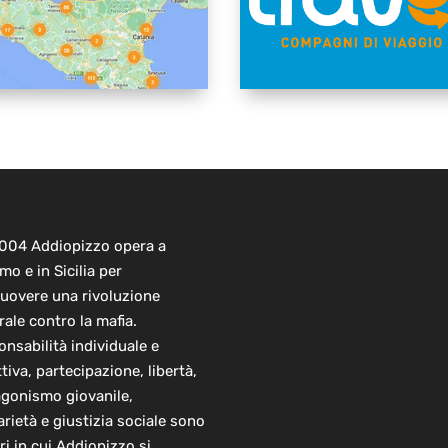
2004 Addiopizzo opera a
mo e in Sicilia per
uovere una rivoluzione
rale contro la mafia.
nsabilità individuale e
ttiva, partecipazione, libertà,
agonismo giovanile,
arietà e giustizia sociale sono
ori in cui Addiopizzo si