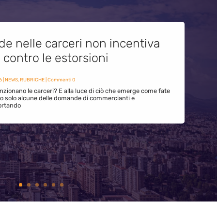
de nelle carceri non incentiva
i contro le estorsioni
6
|
NEWS
,
RUBRICHE
| Commenti 0
zionano le carceri? E alla luce di ciò che emerge come fate
ono solo alcune delle domande di commercianti e
ortando