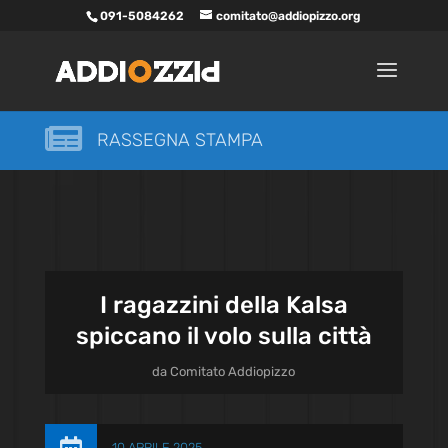
091-5084262
comitato@addiopizzo.org

RASSEGNA STAMPA
I ragazzini della Kalsa
spiccano il volo sulla città
da
Comitato Addiopizzo
10 APRILE 2025