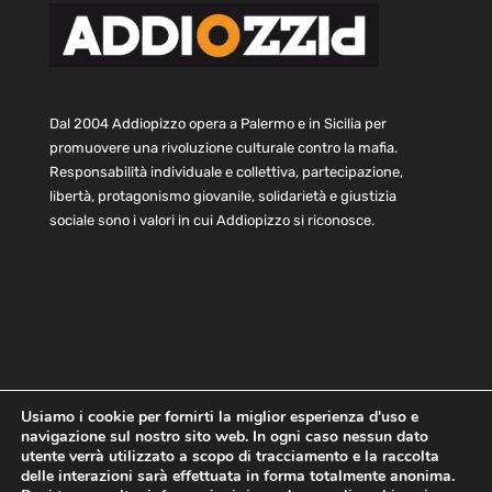
Dal 2004 Addiopizzo opera a Palermo e in Sicilia per
promuovere una rivoluzione culturale contro la mafia.
Responsabilità individuale e collettiva, partecipazione,
libertà, protagonismo giovanile, solidarietà e giustizia
sociale sono i valori in cui Addiopizzo si riconosce.
Usiamo i cookie per fornirti la miglior esperienza d'uso e
navigazione sul nostro sito web. In ogni caso nessun dato
Home
Statuto e bilancio
Contatti
utente verrà utilizzato a scopo di tracciamento e la raccolta
Privacy
Cookie
Child Protection Policy
delle interazioni sarà effettuata in forma totalmente anonima.