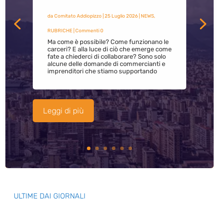
da
Comitato Addiopizzo
|
25 Luglio 2026
|
NEWS
,
RUBRICHE
| Commenti 0
Ma come è possibile? Come funzionano le
carceri? E alla luce di ciò che emerge come
fate a chiederci di collaborare? Sono solo
alcune delle domande di commercianti e
imprenditori che stiamo supportando
Leggi di più
ULTIME DAI GIORNALI