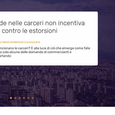
de nelle carceri non incentiva
i contro le estorsioni
6
|
NEWS
,
RUBRICHE
| Commenti 0
zionano le carceri? E alla luce di ciò che emerge come fate
ono solo alcune delle domande di commercianti e
ortando