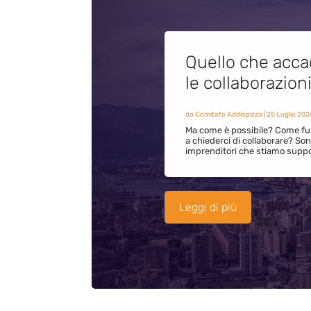
Quello che acca
le collaborazion
da
Comitato Addiopizzo
|
25 Luglio 202
Ma come è possibile? Come fun
a chiederci di collaborare? S
imprenditori che stiamo supp
Leggi di più