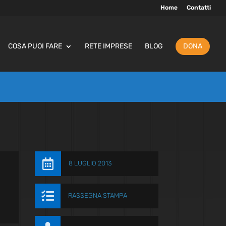
Home
Contatti
COSA PUOI FARE
RETE IMPRESE
BLOG
DONA

8 LUGLIO 2013

RASSEGNA STAMPA