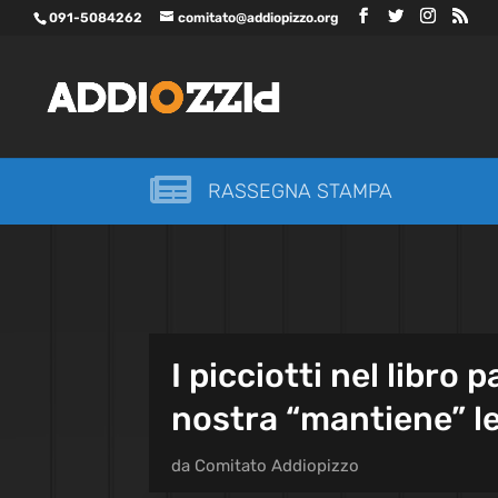
091-5084262
comitato@addiopizzo.org

RASSEGNA STAMPA
I picciotti nel libro
nostra “mantiene” l
da
Comitato Addiopizzo