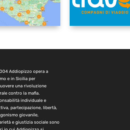
2004 Addiopizzo opera a
mo e in Sicilia per
uovere una rivoluzione
rale contro la mafia.
nsabilità individuale e
ttiva, partecipazione, libertà,
agonismo giovanile,
arietà e giustizia sociale sono
ori in cui Addiopizzo si