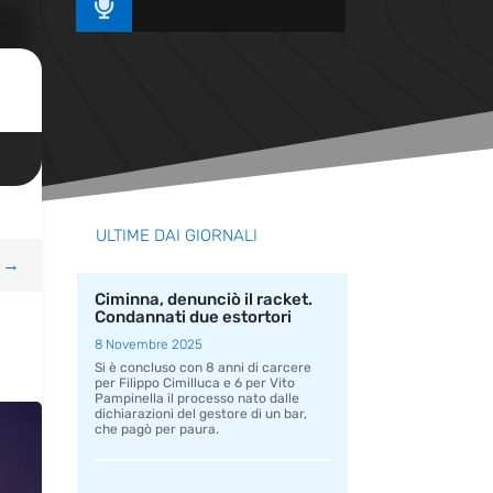

ULTIME DAI GIORNALI
→
Ciminna, denunciò il racket.
Condannati due estortori
8 Novembre 2025
Si è concluso con 8 anni di carcere
per Filippo Cimilluca e 6 per Vito
Pampinella il processo nato dalle
dichiarazioni del gestore di un bar,
che pagò per paura.