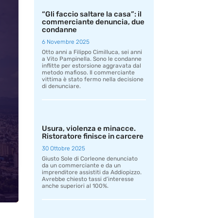
“Gli faccio saltare la casa”: il
commerciante denuncia, due
condanne
6 Novembre 2025
Otto anni a Filippo Cimilluca, sei anni
a Vito Pampinella. Sono le condanne
inflitte per estorsione aggravata dal
metodo mafioso. Il commerciante
vittima è stato fermo nella decisione
di denunciare.
Usura, violenza e minacce.
Ristoratore finisce in carcere
30 Ottobre 2025
Giusto Sole di Corleone denunciato
da un commerciante e da un
imprenditore assistiti da Addiopizzo.
Avrebbe chiesto tassi d’interesse
anche superiori al 100%.