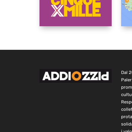
Dal 
Paler
prom
cultu
Respo
colle
prot
solid
i val