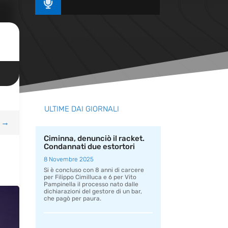

ULTIME DAI GIORNALI
→
Ciminna, denunciò il racket.
Condannati due estortori
8 Novembre 2025
Si è concluso con 8 anni di carcere
per Filippo Cimilluca e 6 per Vito
Pampinella il processo nato dalle
dichiarazioni del gestore di un bar,
che pagò per paura.