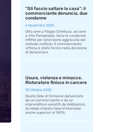
“Gli faccio saltare la casa”: il
commerciante denuncia, due
condanne
6 Novembre 2025
Otto anni a Filippo Cimilluca, sei anni
a Vito Pampinella. Sono le condanne
inflitte per estorsione aggravata dal
metodo mafioso. Il commerciante
vittima è stato fermo nella decisione
di denunciare.
Usura, violenza e minacce.
Ristoratore finisce in carcere
30 Ottobre 2025
Giusto Sole di Corleone denunciato
da un commerciante e da un
imprenditore assistiti da Addiopizzo.
Avrebbe chiesto tassi d’interesse
anche superiori al 100%.