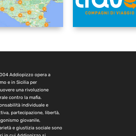
2004 Addiopizzo opera a
mo e in Sicilia per
uovere una rivoluzione
rale contro la mafia.
nsabilità individuale e
ttiva, partecipazione, libertà,
agonismo giovanile,
arietà e giustizia sociale sono
ori in cui Addiopizzo si