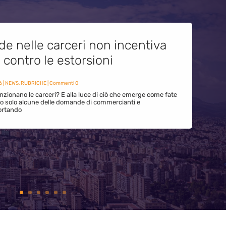
de nelle carceri non incentiva
i contro le estorsioni
6
|
NEWS
,
RUBRICHE
| Commenti 0
zionano le carceri? E alla luce di ciò che emerge come fate
ono solo alcune delle domande di commercianti e
ortando