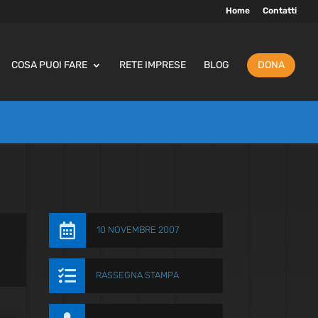
Home
Contatti
COSA PUOI FARE
RETE IMPRESE
BLOG
DONA

10 NOVEMBRE 2007

RASSEGNA STAMPA