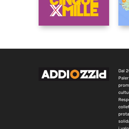
Dal 
Paler
prom
cultu
Respo
colle
prot
solid
i val