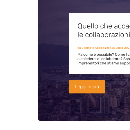
Quello che acca
le collaborazion
da
Comitato Addiopizzo
|
25 Luglio 202
Ma come è possibile? Come fun
a chiederci di collaborare? S
imprenditori che stiamo supp
Leggi di più