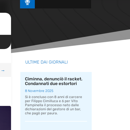

ULTIME DAI GIORNALI
→
Ciminna, denunciò il racket.
Condannati due estortori
8 Novembre 2025
Si è concluso con 8 anni di carcere
per Filippo Cimilluca e 6 per Vito
Pampinella il processo nato dalle
dichiarazioni del gestore di un bar,
che pagò per paura.