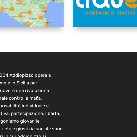
2004 Addiopizzo opera a
mo e in Sicilia per
uovere una rivoluzione
rale contro la mafia.
nsabilità individuale e
ttiva, partecipazione, libertà,
agonismo giovanile,
arietà e giustizia sociale sono
ori in cui Addiopizzo si