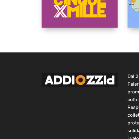
Dal 
Paler
prom
cultu
Respo
colle
prot
solid
i val