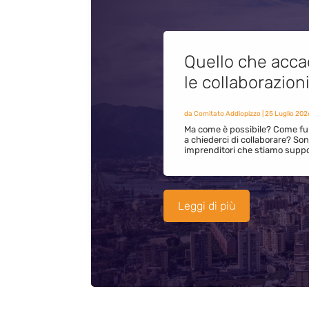
Quello che acca
le collaborazion
da
Comitato Addiopizzo
|
25 Luglio 202
Ma come è possibile? Come fun
a chiederci di collaborare? S
imprenditori che stiamo supp
Leggi di più