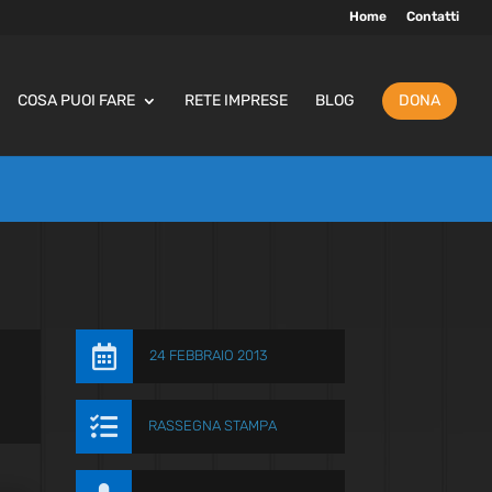
Home
Contatti
COSA PUOI FARE
RETE IMPRESE
BLOG
DONA

24 FEBBRAIO 2013

RASSEGNA STAMPA