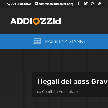
091-5084262
comitato@addiopizzo.org

RASSEGNA STAMPA
I legali del boss Gr
da
Comitato Addiopizzo