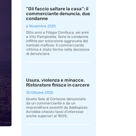
“Gli faccio saltare la casa”: il
commerciante denuncia, due
condanne
6 Novembre 2025
Otto anni a Filippo Cimilluca, sei anni
a Vito Pampinella. Sono le condanne
inflitte per estorsione aggravata dal
metodo mafioso. Il commerciante
vittima è stato fermo nella decisione
di denunciare.
Usura, violenza e minacce.
Ristoratore finisce in carcere
30 Ottobre 2025
Giusto Sole di Corleone denunciato
da un commerciante e da un
imprenditore assistiti da Addiopizzo.
Avrebbe chiesto tassi d’interesse
anche superiori al 100%.