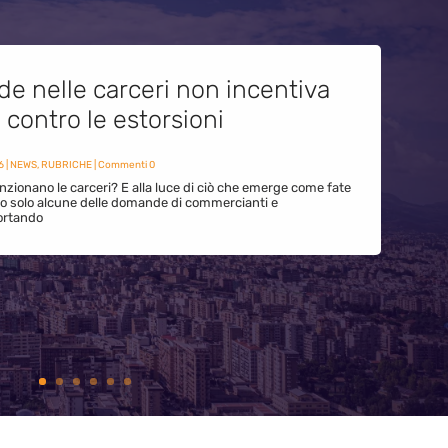
de nelle carceri non incentiva
i contro le estorsioni
6
|
NEWS
,
RUBRICHE
| Commenti 0
zionano le carceri? E alla luce di ciò che emerge come fate
ono solo alcune delle domande di commercianti e
ortando