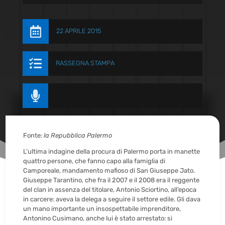

22 APRILE 2015

RASSEGNA STAMPA

Fonte:
la Repubblica Palermo
L’ultima indagine della procura di Palermo porta in manette
quattro persone, che fanno capo alla famiglia di
Camporeale, mandamento mafioso di San Giuseppe Jato.
Giuseppe Tarantino, che fra il 2007 e il 2008 era il reggente
del clan in assenza del titolare, Antonio Sciortino, all’epoca
in carcere: aveva la delega a seguire il settore edile. Gli dava
un mano importante un insospettabile imprenditore,
Antonino Cusimano, anche lui è stato arrestato: si