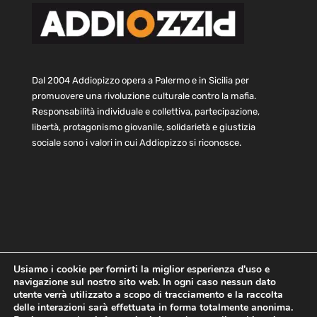
Dal 2004 Addiopizzo opera a Palermo e in Sicilia per
promuovere una rivoluzione culturale contro la mafia.
Responsabilità individuale e collettiva, partecipazione,
libertà, protagonismo giovanile, solidarietà e giustizia
sociale sono i valori in cui Addiopizzo si riconosce.
Usiamo i cookie per fornirti la miglior esperienza d'uso e
navigazione sul nostro sito web. In ogni caso nessun dato
Home
Statuto e bilancio
Contatti
utente verrà utilizzato a scopo di tracciamento e la raccolta
Privacy
Cookie
Child Protection Policy
delle interazioni sarà effettuata in forma totalmente anonima.