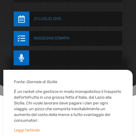

21 LUGLIO 2015

RASSEGNA STAMPA

Fonte:
Giornale di Sicilia
È un racket che gestisce in modo monopolistico il trasporto
dell’ortofrutta in una grossa fetta d’italia, dal Lazio alla
Sicilia. Chi vuole lavorare deve pagare i clan per ogni
viaggio, un pizzo che comporta inevitabilmente un
aumento del costo della merce a tutto svantaggio dei
consumatori.
Leggi l’articolo