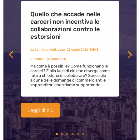
Quello che accade nelle
carceri non incentiva le
collaborazioni contro le
estorsioni
da
Comitato Addiopizzo
|
25 Luglio 2026
|
NEWS
,
RUBRICHE
| Commenti 0
Ma come è possibile? Come funzionano le
carceri? E alla luce di ciò che emerge come
fate a chiederci di collaborare? Sono solo
alcune delle domande di commercianti e
imprenditori che stiamo supportando
Leggi di più