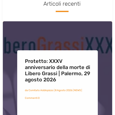
Articoli recenti
Protetto: XXXV
anniversario della morte di
Libero Grassi | Palermo, 29
agosto 2026
da
Comitato Addiopizzo
|
8 Agosto 2026
|
NEWS
|
Commenti 0