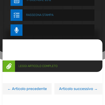


RASSEGNA STAMPA


LEGGI ARTICOLO COMPLETO
←
Articolo precedente
Articolo successivo
→