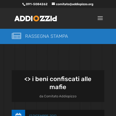
091-5084262
comitato@addiopizzo.org

RASSEGNA STAMPA
<
> i beni confiscati alle
mafie
da
Comitato Addiopizzo
17 DICEMBRE 2012