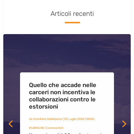
Articoli recenti
Quello che accade nelle
carceri non incentiva le
collaborazioni contro le
estorsioni
da
Comitato Addiopizzo
|
25 Luglio 2026
|
NEWS
,
RUBRICHE
| Commenti 0