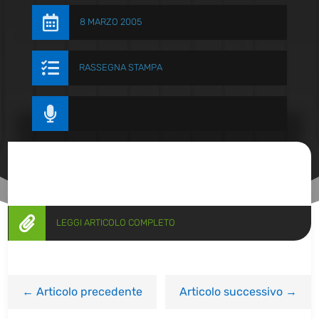

8 MARZO 2005

RASSEGNA STAMPA


LEGGI ARTICOLO COMPLETO
←
Articolo precedente
Articolo successivo
→