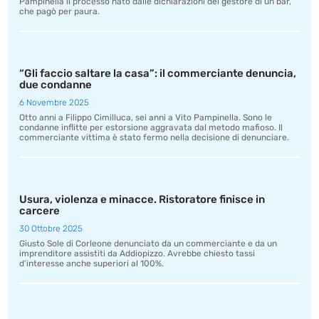
Pampinella il processo nato dalle dichiarazioni del gestore di un bar,
che pagò per paura.
“Gli faccio saltare la casa”: il commerciante denuncia,
due condanne
6 Novembre 2025
Otto anni a Filippo Cimilluca, sei anni a Vito Pampinella. Sono le
condanne inflitte per estorsione aggravata dal metodo mafioso. Il
commerciante vittima è stato fermo nella decisione di denunciare.
Usura, violenza e minacce. Ristoratore finisce in
carcere
30 Ottobre 2025
Giusto Sole di Corleone denunciato da un commerciante e da un
imprenditore assistiti da Addiopizzo. Avrebbe chiesto tassi
d’interesse anche superiori al 100%.