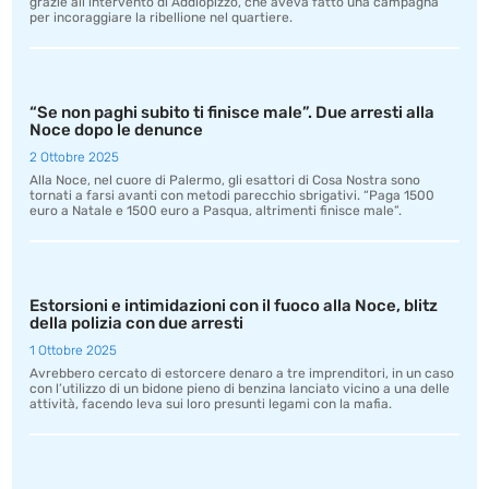
grazie all’intervento di Addiopizzo, che aveva fatto una campagna
per incoraggiare la ribellione nel quartiere.
“Se non paghi subito ti finisce male”. Due arresti alla
Noce dopo le denunce
2 Ottobre 2025
Alla Noce, nel cuore di Palermo, gli esattori di Cosa Nostra sono
tornati a farsi avanti con metodi parecchio sbrigativi. “Paga 1500
euro a Natale e 1500 euro a Pasqua, altrimenti finisce male”.
Estorsioni e intimidazioni con il fuoco alla Noce, blitz
della polizia con due arresti
1 Ottobre 2025
Avrebbero cercato di estorcere denaro a tre imprenditori, in un caso
con l’utilizzo di un bidone pieno di benzina lanciato vicino a una delle
attività, facendo leva sui loro presunti legami con la mafia.