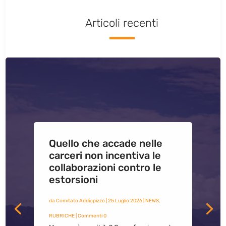
Articoli recenti
Quello che accade nelle
carceri non incentiva le
collaborazioni contro le
estorsioni
da
Comitato Addiopizzo
|
25 Luglio 2026
|
NEWS
,
RUBRICHE
| Commenti 0