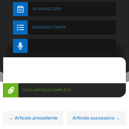

26 GIUGNO 2009

RASSEGNA STAMPA


LEGGI ARTICOLO COMPLETO
←
Articolo precedente
Articolo successivo
→