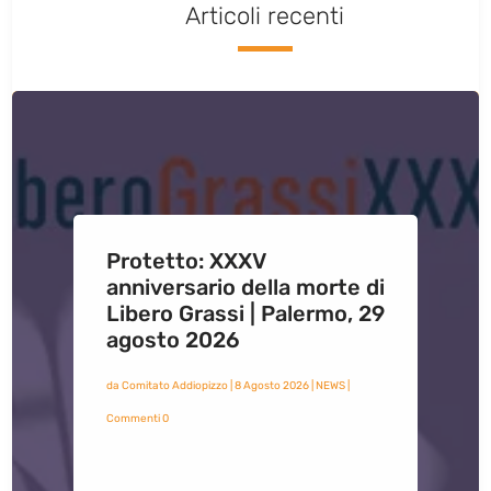
Articoli recenti
Protetto: XXXV
anniversario della morte di
Libero Grassi | Palermo, 29
agosto 2026
da
Comitato Addiopizzo
|
8 Agosto 2026
|
NEWS
|
Commenti 0