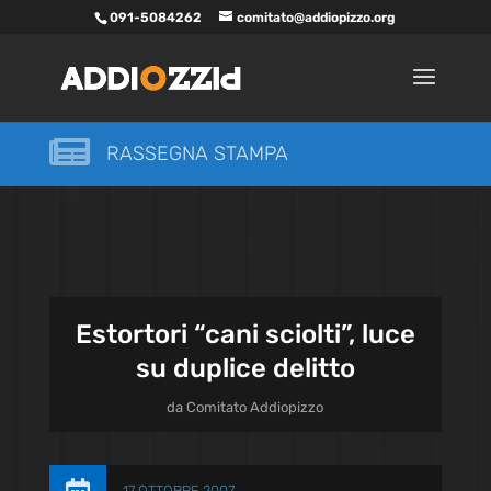
091-5084262
comitato@addiopizzo.org

RASSEGNA STAMPA
Estortori “cani sciolti”, luce
su duplice delitto
da
Comitato Addiopizzo
17 OTTOBRE 2007