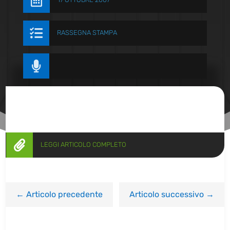


RASSEGNA STAMPA


LEGGI ARTICOLO COMPLETO
←
Articolo precedente
Articolo successivo
→