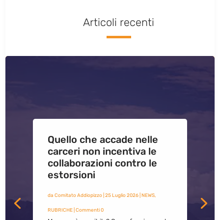
Articoli recenti
Quello che accade nelle
carceri non incentiva le
collaborazioni contro le
estorsioni
da
Comitato Addiopizzo
|
25 Luglio 2026
|
NEWS
,
RUBRICHE
| Commenti 0