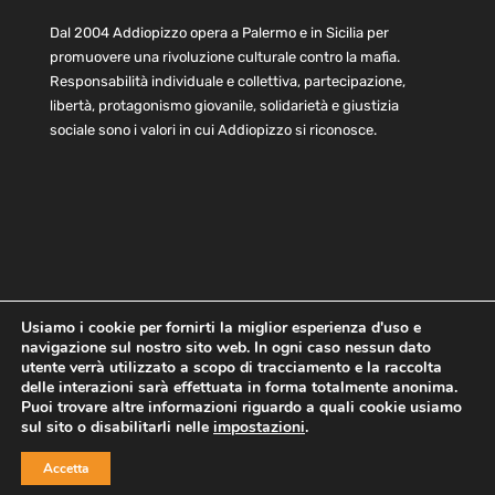
Dal 2004 Addiopizzo opera a Palermo e in Sicilia per
promuovere una rivoluzione culturale contro la mafia.
Responsabilità individuale e collettiva, partecipazione,
libertà, protagonismo giovanile, solidarietà e giustizia
sociale sono i valori in cui Addiopizzo si riconosce.
Usiamo i cookie per fornirti la miglior esperienza d'uso e
navigazione sul nostro sito web. In ogni caso nessun dato
Home
Statuto e bilancio
Contatti
utente verrà utilizzato a scopo di tracciamento e la raccolta
Privacy
Cookie
Child Protection Policy
delle interazioni sarà effettuata in forma totalmente anonima.
Puoi trovare altre informazioni riguardo a quali cookie usiamo
sul sito o disabilitarli nelle
impostazioni
.
Copyright © 2021 AddioPizzo | Tutti i diritti riservati | Sede
Accetta
Centrale: via Lincoln 131, 90133 Palermo