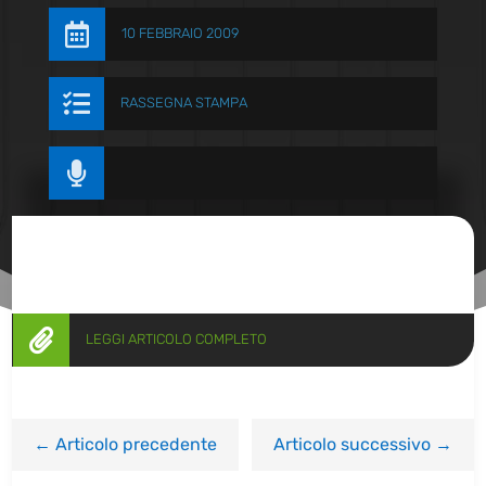

10 FEBBRAIO 2009

RASSEGNA STAMPA


LEGGI ARTICOLO COMPLETO
←
Articolo precedente
Articolo successivo
→