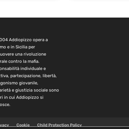
2004 Addiopizzo opera a
mo e in Sicilia per
uovere una rivoluzione
rale contro la mafia.
nsabilità individuale e
ttiva, partecipazione, libertà,
agonismo giovanile,
arietà e giustizia sociale sono
ori in cui Addiopizzo si
osce.
ivacy
Cookie
Child Protection Policy