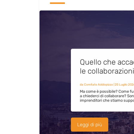
Quello che acca
le collaborazion
da
Comitato Addiopizzo
|
25 Luglio 202
Ma come è possibile? Come fun
a chiederci di collaborare? S
imprenditori che stiamo supp
Leggi di più