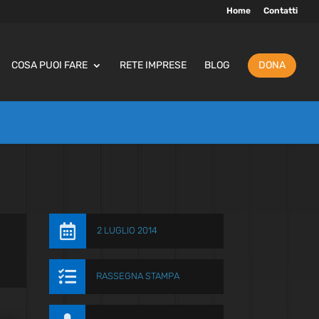
Home
Contatti
COSA PUOI FARE
RETE IMPRESE
BLOG
DONA

2 LUGLIO 2014

RASSEGNA STAMPA