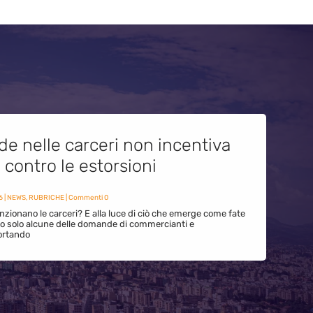
de nelle carceri non incentiva
i contro le estorsioni
6
|
NEWS
,
RUBRICHE
| Commenti 0
zionano le carceri? E alla luce di ciò che emerge come fate
ono solo alcune delle domande di commercianti e
ortando