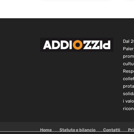
Dal 
Paler
prom
cultu
Respo
colle
prot
solid
i val
ricon
Home
Statuto e bilancio
Contatti
Pr