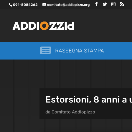
091-5084262
comitato@addiopizzo.org

RASSEGNA STAMPA
Estorsioni, 8 anni a
da
Comitato Addiopizzo