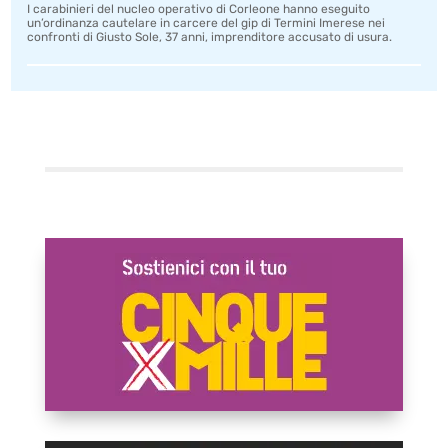
I carabinieri del nucleo operativo di Corleone hanno eseguito
un’ordinanza cautelare in carcere del gip di Termini Imerese nei
confronti di Giusto Sole, 37 anni, imprenditore accusato di usura.