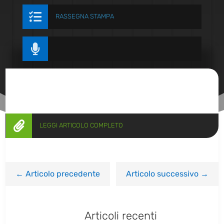

RASSEGNA STAMPA


LEGGI ARTICOLO COMPLETO
←
Articolo precedente
Articolo successivo
→
Articoli recenti