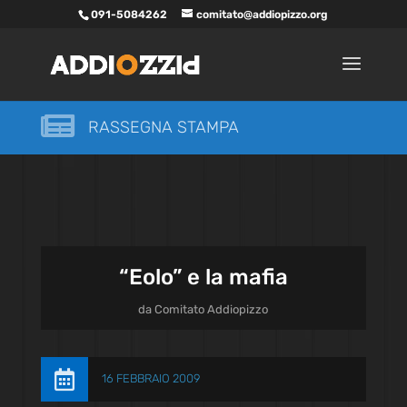
091-5084262
comitato@addiopizzo.org

RASSEGNA STAMPA
“Eolo” e la mafia
da
Comitato Addiopizzo

16 FEBBRAIO 2009