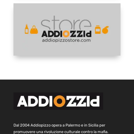
Dal 2004 Addiopizzo opera a Palermo e in Sicilia per
promuovere una rivoluzione culturale contro la mafia.