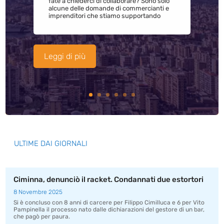
fate a chiederci di collaborare? Sono solo
alcune delle domande di commercianti e
imprenditori che stiamo supportando
Leggi di più
ULTIME DAI GIORNALI
Ciminna, denunciò il racket. Condannati due estortori
8 Novembre 2025
Si è concluso con 8 anni di carcere per Filippo Cimilluca e 6 per Vito
Pampinella il processo nato dalle dichiarazioni del gestore di un bar,
che pagò per paura.