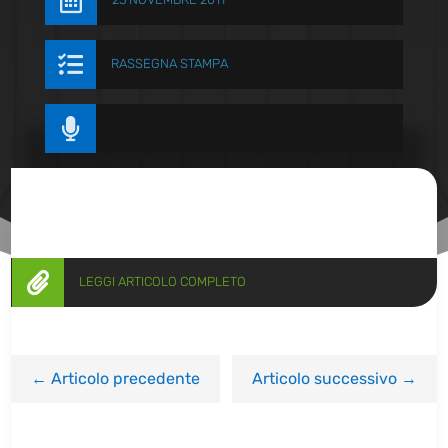


RASSEGNA STAMPA


LEGGI ARTICOLO COMPLETO
←
Articolo precedente
Articolo successivo
→