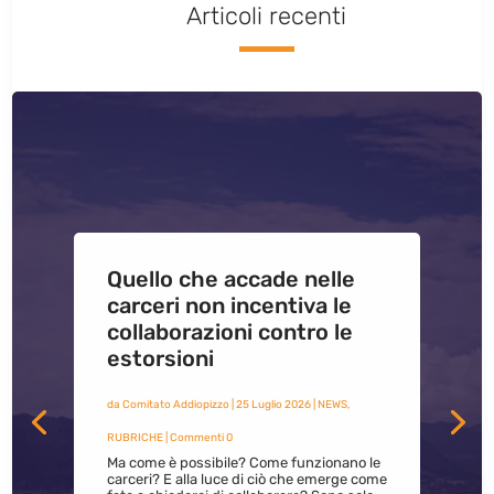
Articoli recenti
Quello che accade nelle
carceri non incentiva le
collaborazioni contro le
estorsioni
da
Comitato Addiopizzo
|
25 Luglio 2026
|
NEWS
,
RUBRICHE
| Commenti 0
Ma come è possibile? Come funzionano le
carceri? E alla luce di ciò che emerge come