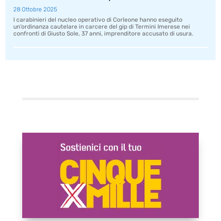
28 Ottobre 2025
I carabinieri del nucleo operativo di Corleone hanno eseguito
un’ordinanza cautelare in carcere del gip di Termini Imerese nei
confronti di Giusto Sole, 37 anni, imprenditore accusato di usura.