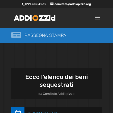
091-5084262
comitato@addiopizzo.org

RASSEGNA STAMPA
Ecco l’elenco dei beni
sequestrati
da
Comitato Addiopizzo
23 NOVEMBRE 2011