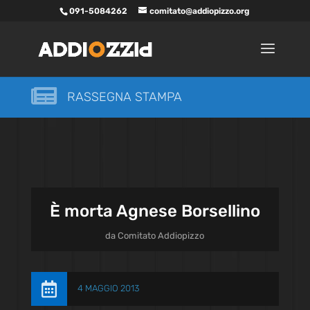
091-5084262
comitato@addiopizzo.org

RASSEGNA STAMPA
È morta Agnese Borsellino
da
Comitato Addiopizzo

4 MAGGIO 2013