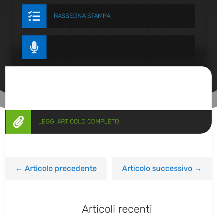

RASSEGNA STAMPA


LEGGI ARTICOLO COMPLETO
←
Articolo precedente
Articolo successivo
→
Articoli recenti