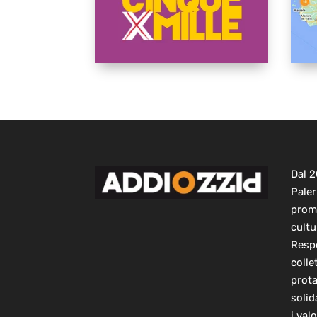
Dal 
Paler
prom
cultu
Respo
colle
prot
solid
i val