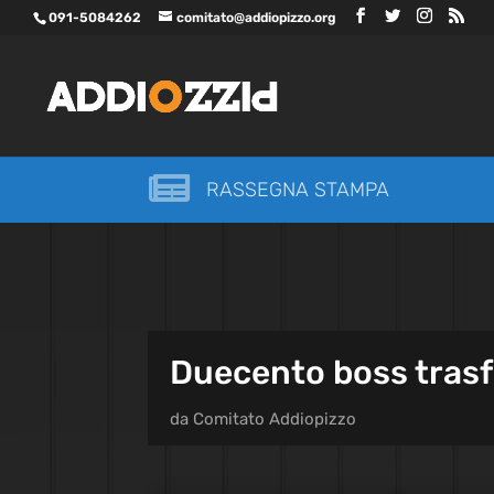
091-5084262
comitato@addiopizzo.org

RASSEGNA STAMPA
Duecento boss trasf
da
Comitato Addiopizzo