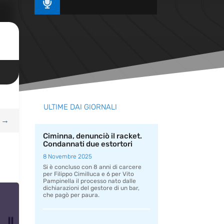

ULTIME DAI GIORNALI
→
Ciminna, denunciò il racket.
Condannati due estortori
8 Novembre 2025
Si è concluso con 8 anni di carcere
per Filippo Cimilluca e 6 per Vito
Pampinella il processo nato dalle
dichiarazioni del gestore di un bar,
che pagò per paura.