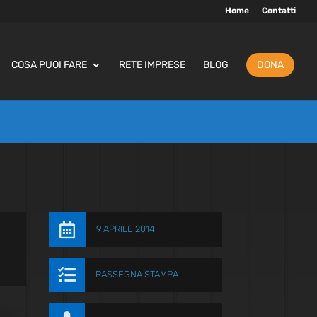
Home
Contatti
COSA PUOI FARE
RETE IMPRESE
BLOG
DONA

9 APRILE 2014

RASSEGNA STAMPA