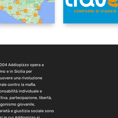
2004 Addiopizzo opera a
mo e in Sicilia per
uovere una rivoluzione
rale contro la mafia.
nsabilità individuale e
ttiva, partecipazione, libertà,
agonismo giovanile,
arietà e giustizia sociale sono
ori in cui Addiopizzo si