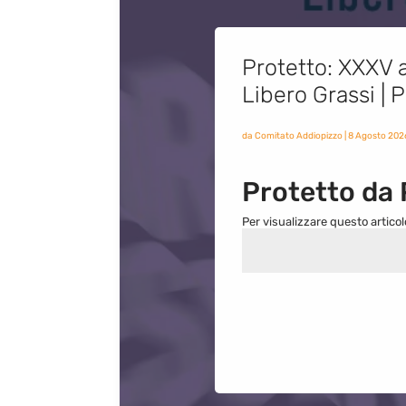
Protetto: XXXV a
Libero Grassi |
da
Comitato Addiopizzo
|
8 Agosto 202
Protetto da
Per visualizzare questo articol