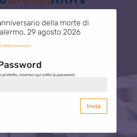
nniversario della morte di
 Palermo, 29 agosto 2026
6
|
NEWS
| Commenti 0
 Password
o protetto, inserisci qui sotto la password :
Invia