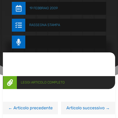

19 FEBBRAIO 2009

RASSEGNA STAMPA


LEGGI ARTICOLO COMPLETO
←
Articolo precedente
Articolo successivo
→