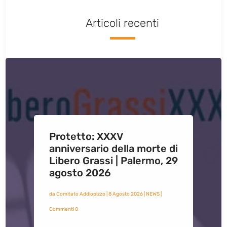
Articoli recenti
Protetto: XXXV
anniversario della morte di
Libero Grassi | Palermo, 29
agosto 2026
da
Comitato Addiopizzo
|
8 Agosto 2026
|
NEWS
|
Commenti 0