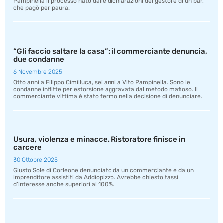
Pampinella il processo nato dalle dichiarazioni del gestore di un bar,
che pagò per paura.
“Gli faccio saltare la casa”: il commerciante denuncia,
due condanne
6 Novembre 2025
Otto anni a Filippo Cimilluca, sei anni a Vito Pampinella. Sono le
condanne inflitte per estorsione aggravata dal metodo mafioso. Il
commerciante vittima è stato fermo nella decisione di denunciare.
Usura, violenza e minacce. Ristoratore finisce in
carcere
30 Ottobre 2025
Giusto Sole di Corleone denunciato da un commerciante e da un
imprenditore assistiti da Addiopizzo. Avrebbe chiesto tassi
d’interesse anche superiori al 100%.