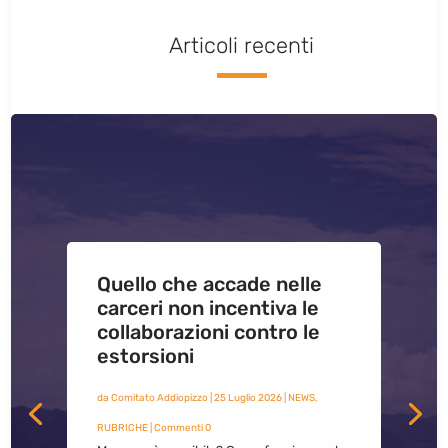
Articoli recenti
Quello che accade nelle
carceri non incentiva le
collaborazioni contro le
estorsioni
da
Comitato Addiopizzo
|
25 Luglio 2026
|
NEWS
,
RUBRICHE
| Commenti 0