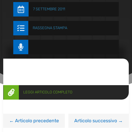

7 SETTEMBRE 2011

RASSEGNA STAMPA


LEGGI ARTICOLO COMPLETO
←
Articolo precedente
Articolo successivo
→