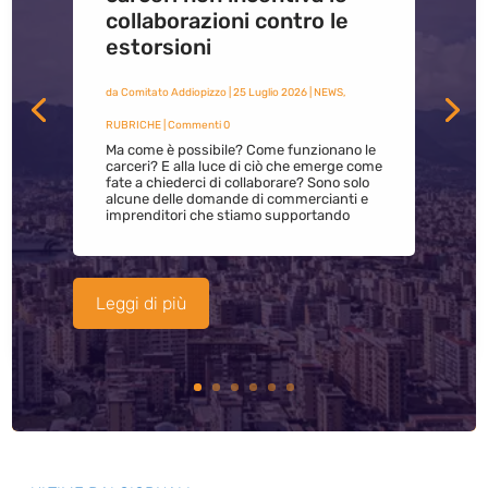
collaborazioni contro le
estorsioni
da
Comitato Addiopizzo
|
25 Luglio 2026
|
NEWS
,
RUBRICHE
| Commenti 0
Ma come è possibile? Come funzionano le
carceri? E alla luce di ciò che emerge come
fate a chiederci di collaborare? Sono solo
alcune delle domande di commercianti e
imprenditori che stiamo supportando
Leggi di più