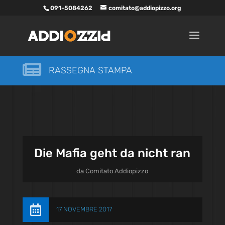
091-5084262
comitato@addiopizzo.org

RASSEGNA STAMPA
Die Mafia geht da nicht ran
da
Comitato Addiopizzo

17 NOVEMBRE 2017