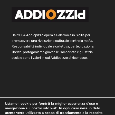
Dal 2004 Addiopizzo opera a Palermo e in Sicilia per
promuovere una rivoluzione culturale contro la mafia.
Responsabilità individuale e collettiva, partecipazione,
libertà, protagonismo giovanile, solidarietà e giustizia
sociale sono i valori in cui Addiopizzo si riconosce.
Usiamo i cookie per fornirti la miglior esperienza d'uso e
navigazione sul nostro sito web. In ogni caso nessun dato
Home
Statuto e bilancio
Contatti
utente verrà utilizzato a scopo di tracciamento e la raccolta
Privacy
Cookie
Child Protection Policy