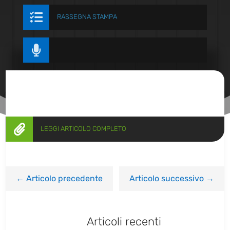

RASSEGNA STAMPA


LEGGI ARTICOLO COMPLETO
←
Articolo precedente
Articolo successivo
→
Articoli recenti