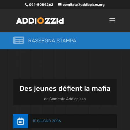
091-5084262
comitato@addiopizzo.org

RASSEGNA STAMPA
Des jeunes défient la mafia
da
Comitato Addiopizzo

10 GIUGNO 2006