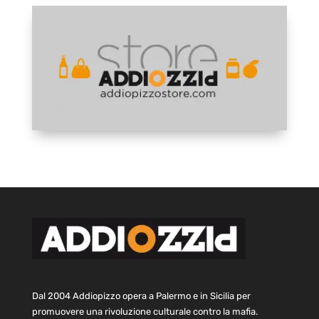
Dal 2004 Addiopizzo opera a Palermo e in Sicilia per
promuovere una rivoluzione culturale contro la mafia.