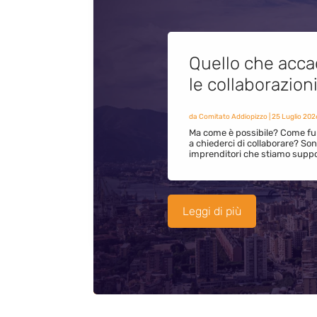
Quello che acca
le collaborazion
da
Comitato Addiopizzo
|
25 Luglio 202
Ma come è possibile? Come fun
a chiederci di collaborare? S
imprenditori che stiamo supp
Leggi di più