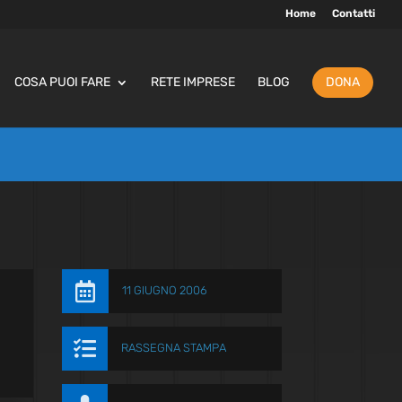
Home
Contatti
COSA PUOI FARE
RETE IMPRESE
BLOG
DONA

11 GIUGNO 2006

RASSEGNA STAMPA