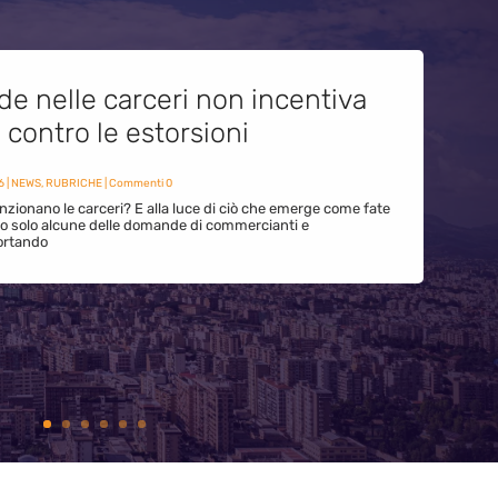
de nelle carceri non incentiva
i contro le estorsioni
6
|
NEWS
,
RUBRICHE
| Commenti 0
zionano le carceri? E alla luce di ciò che emerge come fate
ono solo alcune delle domande di commercianti e
ortando