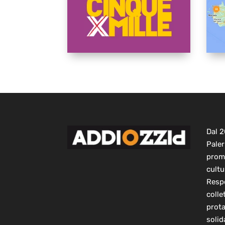
Dal 
Paler
prom
cultu
Respo
colle
prot
solid