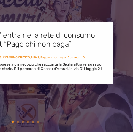
” entra nella rete di consumo
et “Pago chi non paga”
6
|
CONSUMO CRITICO
,
NEWS
,
Pago chi non paga
| Commenti 0
paese a un negozio che racconta la Sicilia attraverso i suoi
ue storie. È il percorso di Cocciu d’Amuri, in via Di Maggio 21