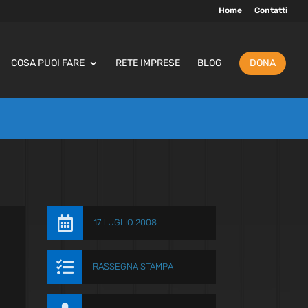
Home
Contatti
COSA PUOI FARE
RETE IMPRESE
BLOG
DONA

17 LUGLIO 2008

RASSEGNA STAMPA