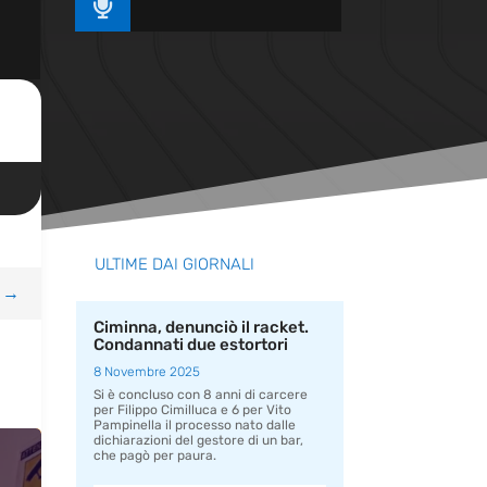

ULTIME DAI GIORNALI
→
Ciminna, denunciò il racket.
Condannati due estortori
8 Novembre 2025
Si è concluso con 8 anni di carcere
per Filippo Cimilluca e 6 per Vito
Pampinella il processo nato dalle
dichiarazioni del gestore di un bar,
che pagò per paura.