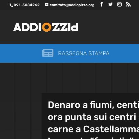
091-5084262
comitato@addiopizzo.org

RASSEGNA STAMPA
Denaro a fiumi, centi
ora punta sui centri
carne a Castellammar