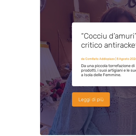
“Cocciu d’amuri
critico antirack
da
Comitato Addiopizzo
|
8 Agosto 202
Da una piccola torrefazione di 
prodotti, i suoi artigiani e le s
a Isola delle Femmine.
Leggi di più