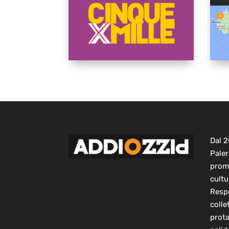
Dal 
Paler
prom
cultu
Respo
colle
prot