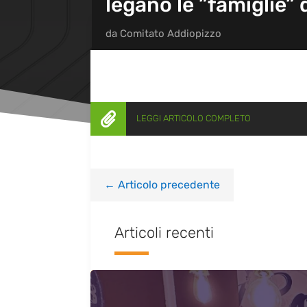
legano le ”famiglie” d
da
Comitato Addiopizzo

LEGGI ARTICOLO COMPLETO
←
Articolo precedente
Articoli recenti