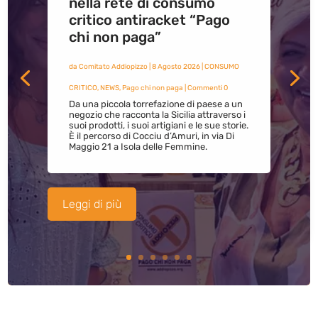
nella rete di consumo
critico antiracket “Pago
chi non paga”
da
Comitato Addiopizzo
|
8 Agosto 2026
|
CONSUMO
CRITICO
,
NEWS
,
Pago chi non paga
| Commenti 0
Da una piccola torrefazione di paese a un
negozio che racconta la Sicilia attraverso i
suoi prodotti, i suoi artigiani e le sue storie.
È il percorso di Cocciu d’Amuri, in via Di
Maggio 21 a Isola delle Femmine.
Leggi di più