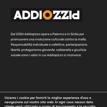
Dal 2004 Addiopizzo opera a Palermo e in Sicilia per
promuovere una rivoluzione culturale contro la mafia.
Responsabilità individuale e collettiva, partecipazione,
libertà, protagonismo giovanile, solidarietà e giustizia
sociale sono i valori in cui Addiopizzo si riconosce.
Usiamo i cookie per fornirti la miglior esperienza d'uso e
navigazione sul nostro sito web. In ogni caso nessun dato
Home
Statuto e bilancio
Contatti
utente verrà utilizzato a scopo di tracciamento e la raccolta