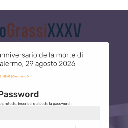
nniversario della morte di
 Palermo, 29 agosto 2026
6
|
NEWS
| Commenti 0
 Password
o protetto, inserisci qui sotto la password :