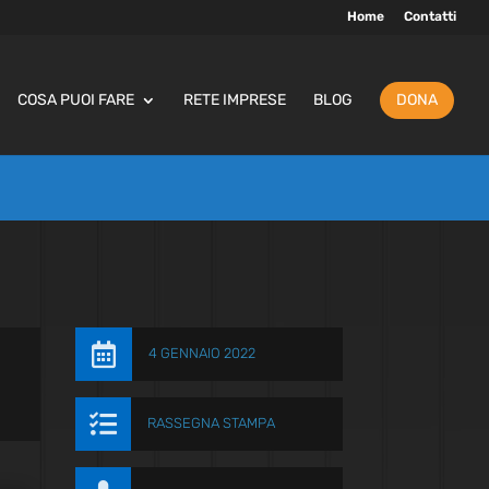
Home
Contatti
COSA PUOI FARE
RETE IMPRESE
BLOG
DONA

4 GENNAIO 2022

RASSEGNA STAMPA