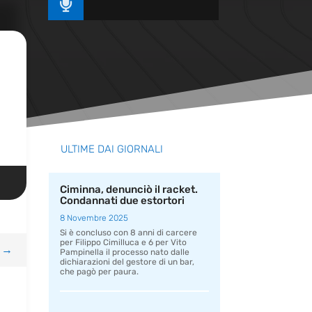

ULTIME DAI GIORNALI
Ciminna, denunciò il racket.
Condannati due estortori
8 Novembre 2025
Si è concluso con 8 anni di carcere
per Filippo Cimilluca e 6 per Vito
→
Pampinella il processo nato dalle
dichiarazioni del gestore di un bar,
che pagò per paura.