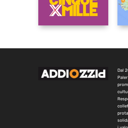
Dal 
Paler
prom
cultu
Respo
colle
prot
solid
i val