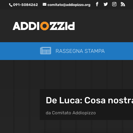
091-5084262
comitato@addiopizzo.org

RASSEGNA STAMPA
De Luca: Cosa nostra
da
Comitato Addiopizzo