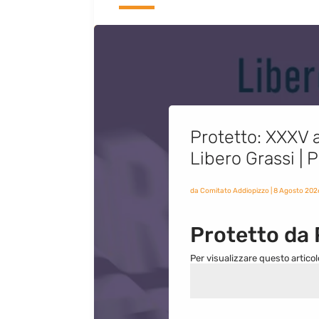
Protetto: XXXV a
Libero Grassi |
da
Comitato Addiopizzo
|
8 Agosto 202
Protetto da
Per visualizzare questo articol