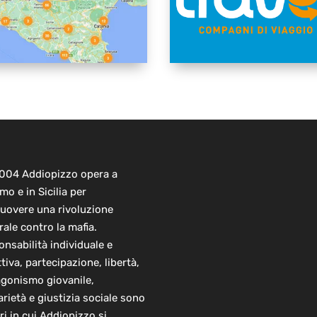
2004 Addiopizzo opera a
mo e in Sicilia per
uovere una rivoluzione
rale contro la mafia.
nsabilità individuale e
ttiva, partecipazione, libertà,
agonismo giovanile,
arietà e giustizia sociale sono
ori in cui Addiopizzo si