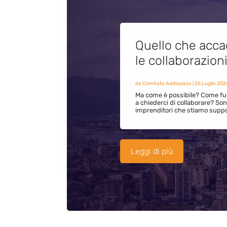
Quello che acca
le collaborazion
da
Comitato Addiopizzo
|
25 Luglio 202
Ma come è possibile? Come fun
a chiederci di collaborare? S
imprenditori che stiamo supp
Leggi di più