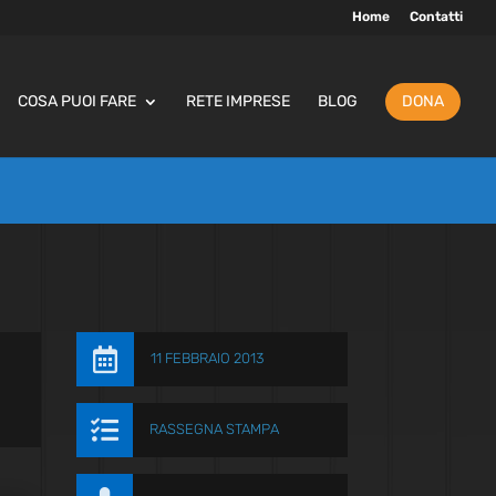
Home
Contatti
COSA PUOI FARE
RETE IMPRESE
BLOG
DONA

11 FEBBRAIO 2013

RASSEGNA STAMPA