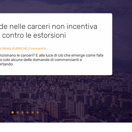
de nelle carceri non incentiva
i contro le estorsioni
6
|
NEWS
,
RUBRICHE
| Commenti 0
zionano le carceri? E alla luce di ciò che emerge come fate
ono solo alcune delle domande di commercianti e
ortando