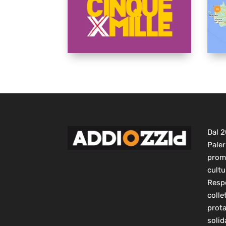
Dal 
Paler
prom
cultu
Respo
colle
prot
solid