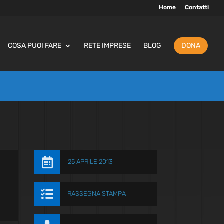
Home
Contatti
COSA PUOI FARE
RETE IMPRESE
BLOG
DONA

25 APRILE 2013

RASSEGNA STAMPA