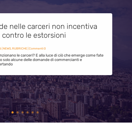
de nelle carceri non incentiva
i contro le estorsioni
6
|
NEWS
,
RUBRICHE
| Commenti 0
zionano le carceri? E alla luce di ciò che emerge come fate
ono solo alcune delle domande di commercianti e
ortando