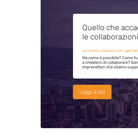
Quello che acca
le collaborazion
da
Comitato Addiopizzo
|
25 Luglio 202
Ma come è possibile? Come fun
a chiederci di collaborare? S
imprenditori che stiamo supp
Leggi di più