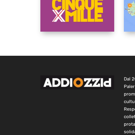
Dal 
Paler
prom
cultu
Respo
colle
prot
solid