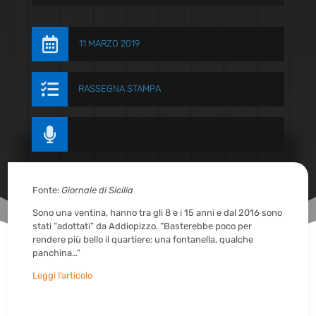

11 MARZO 2019

RASSEGNA STAMPA

Fonte:
Giornale di Sicilia
Sono una ventina, hanno tra gli 8 e i 15 anni e dal 2016 sono
stati “adottati” da Addiopizzo. “Basterebbe poco per
rendere più bello il quartiere: una fontanella, qualche
panchina…”
Leggi l’articolo