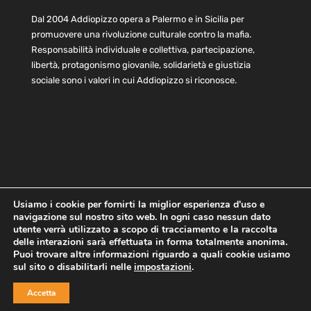
Dal 2004 Addiopizzo opera a Palermo e in Sicilia per
promuovere una rivoluzione culturale contro la mafia.
Responsabilità individuale e collettiva, partecipazione,
libertà, protagonismo giovanile, solidarietà e giustizia
sociale sono i valori in cui Addiopizzo si riconosce.
Usiamo i cookie per fornirti la miglior esperienza d'uso e
navigazione sul nostro sito web. In ogni caso nessun dato
Home
Statuto e bilancio
Contatti
utente verrà utilizzato a scopo di tracciamento e la raccolta
Privacy
Cookie
Child Protection Policy
delle interazioni sarà effettuata in forma totalmente anonima.
Puoi trovare altre informazioni riguardo a quali cookie usiamo
sul sito o disabilitarli nelle
impostazioni
.
Copyright © 2021 AddioPizzo | Tutti i diritti riservati | Sede
Accetta
Centrale: via Lincoln 131, 90133 Palermo