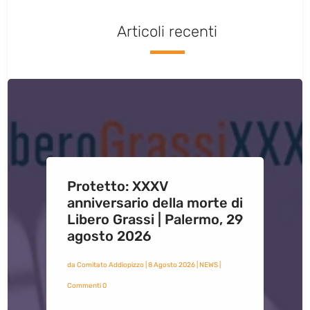
Articoli recenti
Protetto: XXXV
anniversario della morte di
Libero Grassi | Palermo, 29
agosto 2026
da
Comitato Addiopizzo
|
8 Agosto 2026
|
NEWS
|
Commenti 0