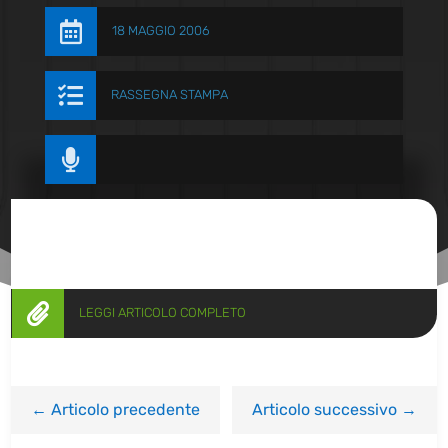

18 MAGGIO 2006

RASSEGNA STAMPA


LEGGI ARTICOLO COMPLETO
←
Articolo precedente
Articolo successivo
→