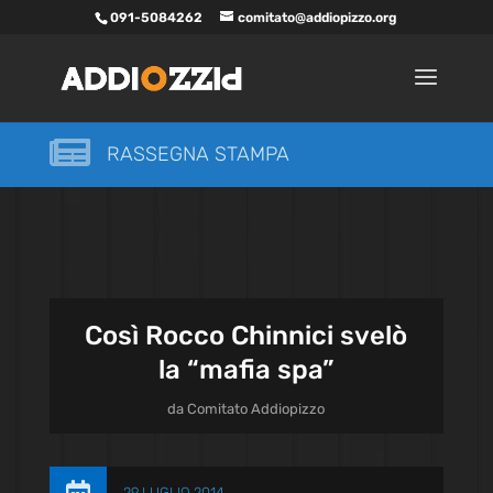
091-5084262
comitato@addiopizzo.org

RASSEGNA STAMPA
Così Rocco Chinnici svelò
la “mafia spa”
da
Comitato Addiopizzo
29 LUGLIO 2014