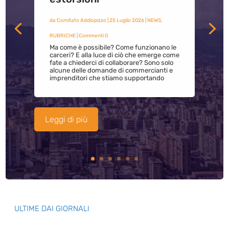
da
Comitato Addiopizzo
|
25 Luglio 2026
|
NEWS
,
RUBRICHE
| Commenti 0
Ma come è possibile? Come funzionano le
carceri? E alla luce di ciò che emerge come
fate a chiederci di collaborare? Sono solo
alcune delle domande di commercianti e
imprenditori che stiamo supportando
Leggi di più
ULTIME DAI GIORNALI