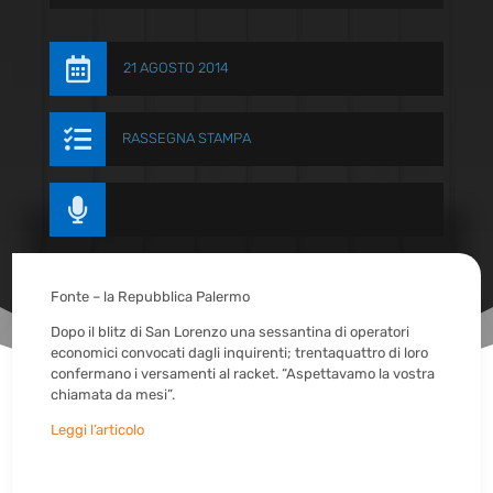

21 AGOSTO 2014

RASSEGNA STAMPA

Fonte – la Repubblica Palermo
Dopo il blitz di San Lorenzo una sessantina di operatori
economici convocati dagli inquirenti; trentaquattro di loro
confermano i versamenti al racket. “Aspettavamo la vostra
chiamata da mesi”.
Leggi l’articolo