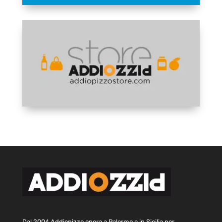
Dal 2004 Addiopizzo opera a Palermo e in Sicilia per