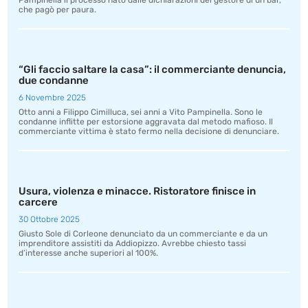
Pampinella il processo nato dalle dichiarazioni del gestore di un bar,
che pagò per paura.
“Gli faccio saltare la casa”: il commerciante denuncia,
due condanne
6 Novembre 2025
Otto anni a Filippo Cimilluca, sei anni a Vito Pampinella. Sono le
condanne inflitte per estorsione aggravata dal metodo mafioso. Il
commerciante vittima è stato fermo nella decisione di denunciare.
Usura, violenza e minacce. Ristoratore finisce in
carcere
30 Ottobre 2025
Giusto Sole di Corleone denunciato da un commerciante e da un
imprenditore assistiti da Addiopizzo. Avrebbe chiesto tassi
d’interesse anche superiori al 100%.