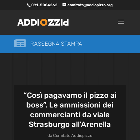
091-5084262
comitato@addiopizzo.org

RASSEGNA STAMPA
“Così pagavamo il pizzo ai
boss”. Le ammissioni dei
commercianti da viale
Strasburgo all’Arenella
da
Comitato Addiopizzo