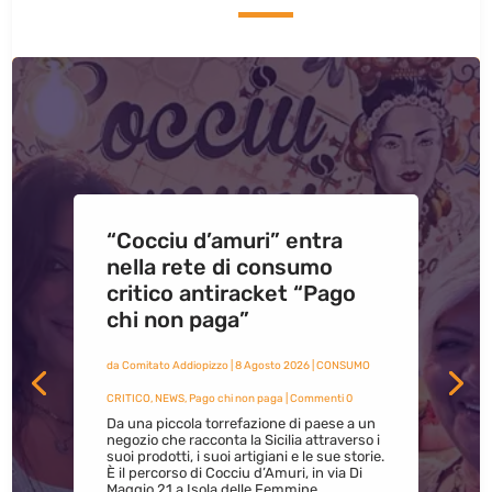
“Cocciu d’amuri” entra
nella rete di consumo
critico antiracket “Pago
chi non paga”
da
Comitato Addiopizzo
|
8 Agosto 2026
|
CONSUMO
CRITICO
,
NEWS
,
Pago chi non paga
| Commenti 0
Da una piccola torrefazione di paese a un
negozio che racconta la Sicilia attraverso i
suoi prodotti, i suoi artigiani e le sue storie.
È il percorso di Cocciu d’Amuri, in via Di
Maggio 21 a Isola delle Femmine.