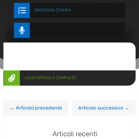

RASSEGNA STAMPA


LEGGI ARTICOLO COMPLETO
←
Articolo precedente
Articolo successivo
→
Articoli recenti