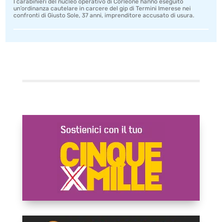
I carabinieri del nucleo operativo di Corleone hanno eseguito
un’ordinanza cautelare in carcere del gip di Termini Imerese nei
confronti di Giusto Sole, 37 anni, imprenditore accusato di usura.