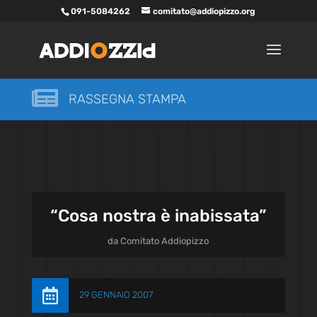
091-5084262
comitato@addiopizzo.org

RASSEGNA STAMPA
“Cosa nostra è inabissata”
da
Comitato Addiopizzo

29 GENNAIO 2007