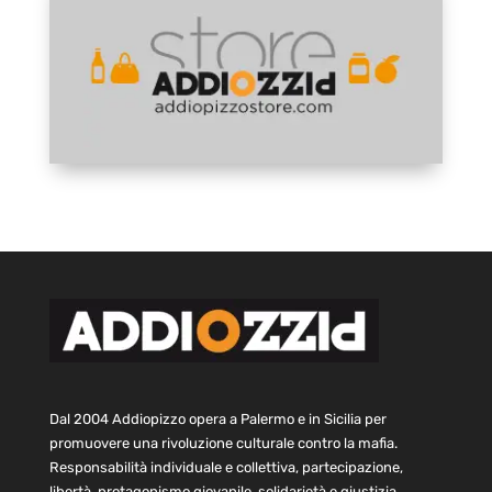
Dal 2004 Addiopizzo opera a Palermo e in Sicilia per
promuovere una rivoluzione culturale contro la mafia.
Responsabilità individuale e collettiva, partecipazione,
libertà, protagonismo giovanile, solidarietà e giustizia