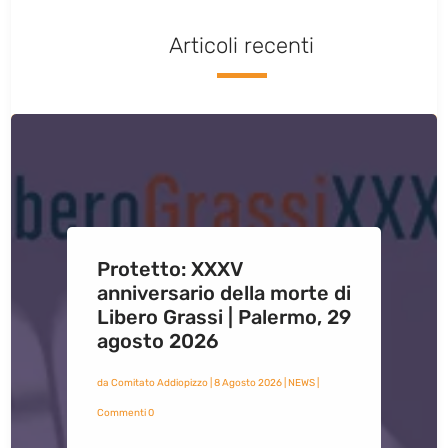
Articoli recenti
Protetto: XXXV
anniversario della morte di
Libero Grassi | Palermo, 29
agosto 2026
da
Comitato Addiopizzo
|
8 Agosto 2026
|
NEWS
|
Commenti 0