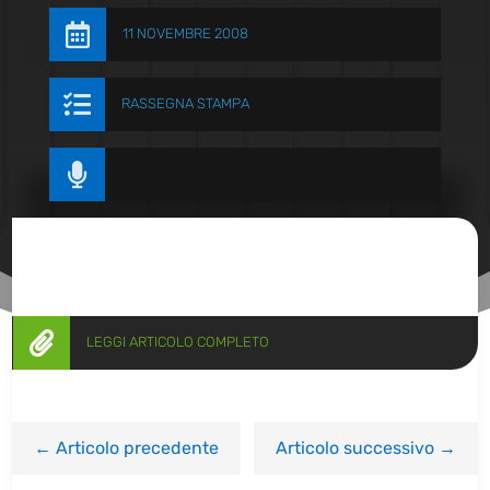

11 NOVEMBRE 2008

RASSEGNA STAMPA


LEGGI ARTICOLO COMPLETO
←
Articolo precedente
Articolo successivo
→