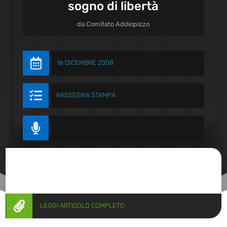
sogno di libertà
da
Comitato Addiopizzo

16 DICEMBRE 2008

RASSEGNA STAMPA


LEGGI ARTICOLO COMPLETO