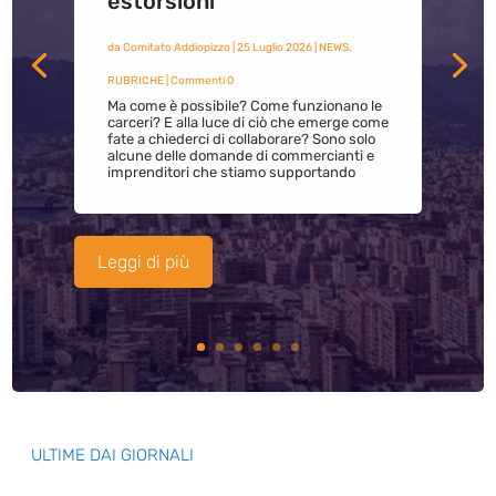
estorsioni
da
Comitato Addiopizzo
|
25 Luglio 2026
|
NEWS
,
RUBRICHE
| Commenti 0
Ma come è possibile? Come funzionano le
carceri? E alla luce di ciò che emerge come
fate a chiederci di collaborare? Sono solo
alcune delle domande di commercianti e
imprenditori che stiamo supportando
Leggi di più
ULTIME DAI GIORNALI