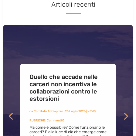
Articoli recenti
Quello che accade nelle
carceri non incentiva le
collaborazioni contro le
estorsioni
da
Comitato Addiopizzo
|
25 Luglio 2026
|
NEWS
,
RUBRICHE
| Commenti 0
Ma come è possibile? Come funzionano le
carceri? E alla luce di ciò che emerge come