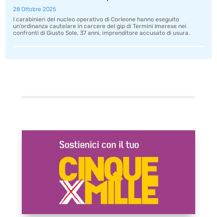
28 Ottobre 2025
I carabinieri del nucleo operativo di Corleone hanno eseguito
un’ordinanza cautelare in carcere del gip di Termini Imerese nei
confronti di Giusto Sole, 37 anni, imprenditore accusato di usura.