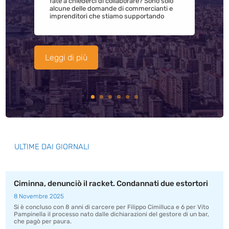
fate a chiederci di collaborare? Sono solo
alcune delle domande di commercianti e
imprenditori che stiamo supportando
Leggi di più
ULTIME DAI GIORNALI
Ciminna, denunciò il racket. Condannati due estortori
8 Novembre 2025
Si è concluso con 8 anni di carcere per Filippo Cimilluca e 6 per Vito
Pampinella il processo nato dalle dichiarazioni del gestore di un bar,
che pagò per paura.