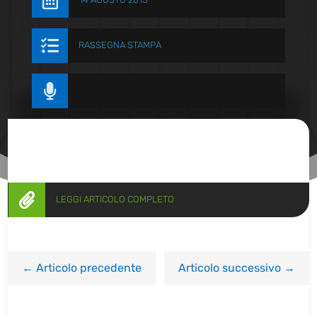


RASSEGNA STAMPA


LEGGI ARTICOLO COMPLETO
←
Articolo precedente
Articolo successivo
→