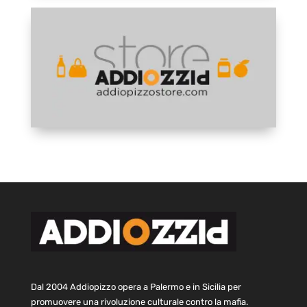
Dal 2004 Addiopizzo opera a Palermo e in Sicilia per
promuovere una rivoluzione culturale contro la mafia.