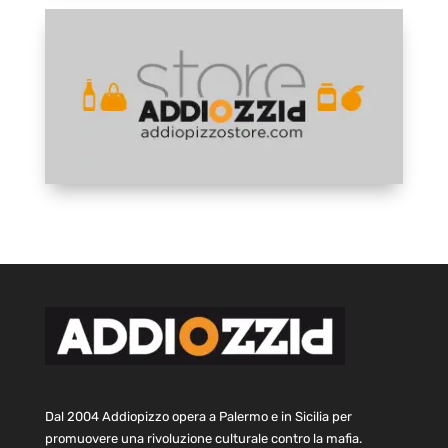
Dal 2004 Addiopizzo opera a Palermo e in Sicilia per
promuovere una rivoluzione culturale contro la mafia.