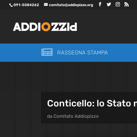
091-5084262
comitato@addiopizzo.org

RASSEGNA STAMPA
Conticello: lo Stat
da
Comitato Addiopizzo