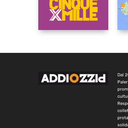
Dal 
Paler
prom
cultu
Respo
colle
prot
solid