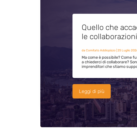
Quello che acca
le collaborazion
da
Comitato Addiopizzo
|
25 Luglio 202
Ma come è possibile? Come fun
a chiederci di collaborare? S
imprenditori che stiamo supp
Leggi di più