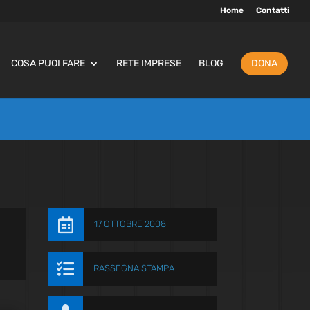
Home
Contatti
COSA PUOI FARE
RETE IMPRESE
BLOG
DONA

17 OTTOBRE 2008

RASSEGNA STAMPA