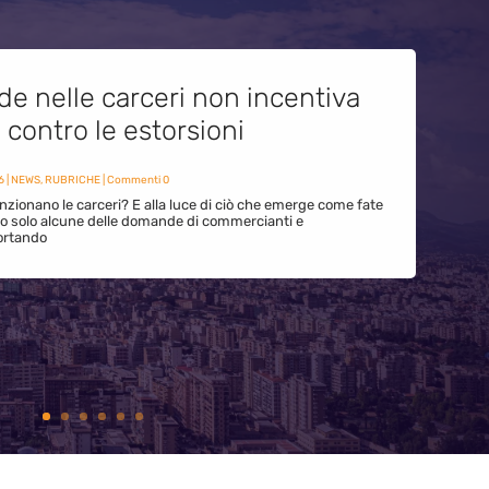
de nelle carceri non incentiva
i contro le estorsioni
6
|
NEWS
,
RUBRICHE
| Commenti 0
zionano le carceri? E alla luce di ciò che emerge come fate
ono solo alcune delle domande di commercianti e
ortando