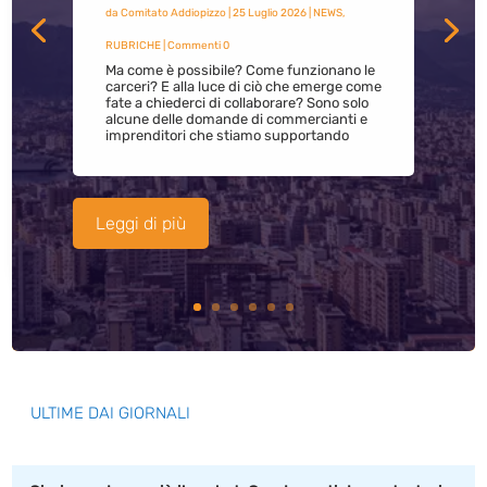
da
Comitato Addiopizzo
|
25 Luglio 2026
|
NEWS
,
RUBRICHE
| Commenti 0
Ma come è possibile? Come funzionano le
carceri? E alla luce di ciò che emerge come
fate a chiederci di collaborare? Sono solo
alcune delle domande di commercianti e
imprenditori che stiamo supportando
Leggi di più
ULTIME DAI GIORNALI