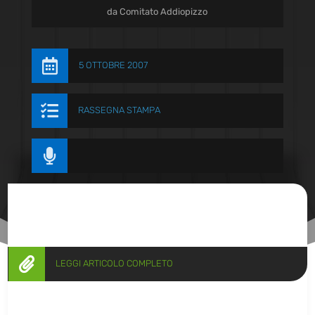
da
Comitato Addiopizzo

5 OTTOBRE 2007

RASSEGNA STAMPA


LEGGI ARTICOLO COMPLETO