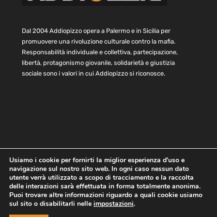
Dal 2004 Addiopizzo opera a Palermo e in Sicilia per
promuovere una rivoluzione culturale contro la mafia.
Responsabilità individuale e collettiva, partecipazione,
libertà, protagonismo giovanile, solidarietà e giustizia
sociale sono i valori in cui Addiopizzo si riconosce.
Usiamo i cookie per fornirti la miglior esperienza d'uso e
navigazione sul nostro sito web. In ogni caso nessun dato
Home
Statuto e bilancio
Contatti
utente verrà utilizzato a scopo di tracciamento e la raccolta
Privacy
Cookie
Child Protection Policy
delle interazioni sarà effettuata in forma totalmente anonima.
Puoi trovare altre informazioni riguardo a quali cookie usiamo
sul sito o disabilitarli nelle
impostazioni
.
Copyright © 2021 AddioPizzo | Tutti i diritti riservati | Sede