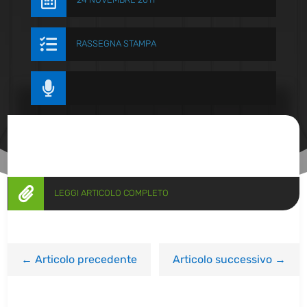


RASSEGNA STAMPA


LEGGI ARTICOLO COMPLETO
←
Articolo precedente
Articolo successivo
→