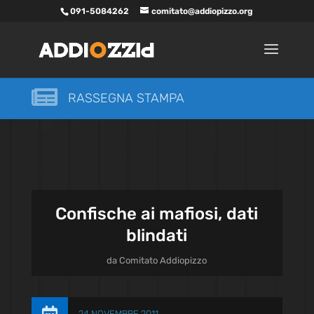
091-5084262
comitato@addiopizzo.org

RASSEGNA STAMPA
Confische ai mafiosi, dati
blindati
da
Comitato Addiopizzo
24 NOVEMBRE 2011