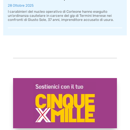
28 Ottobre 2025
I carabinieri del nucleo operativo di Corleone hanno eseguito
un’ordinanza cautelare in carcere del gip di Termini Imerese nei
confronti di Giusto Sole, 37 anni, imprenditore accusato di usura.