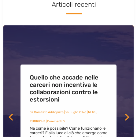
Articoli recenti
Quello che accade nelle
carceri non incentiva le
collaborazioni contro le
estorsioni
da
Comitato Addiopizzo
|
25 Luglio 2026
|
NEWS
,
RUBRICHE
| Commenti 0
Ma come è possibile? Come funzionano le
carceri? E alla luce di ciò che emerge come