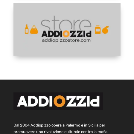
Dal 2004 Addiopizzo opera a Palermo e in Sicilia per
promuovere una rivoluzione culturale contro la mafia.