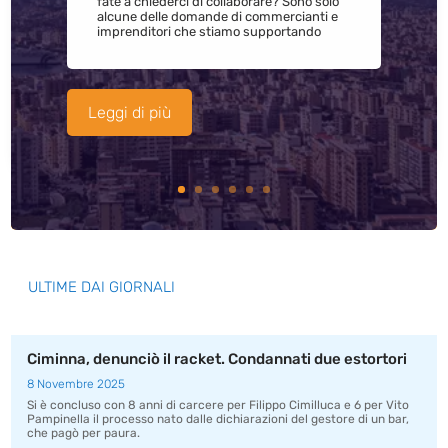
fate a chiederci di collaborare? Sono solo
alcune delle domande di commercianti e
imprenditori che stiamo supportando
Leggi di più
ULTIME DAI GIORNALI
Ciminna, denunciò il racket. Condannati due estortori
8 Novembre 2025
Si è concluso con 8 anni di carcere per Filippo Cimilluca e 6 per Vito
Pampinella il processo nato dalle dichiarazioni del gestore di un bar,
che pagò per paura.