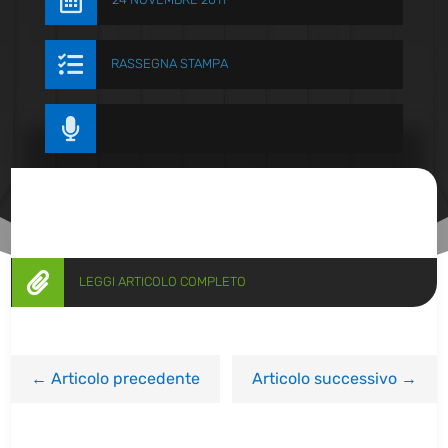


RASSEGNA STAMPA


LEGGI ARTICOLO COMPLETO
←
Articolo precedente
Articolo successivo
→