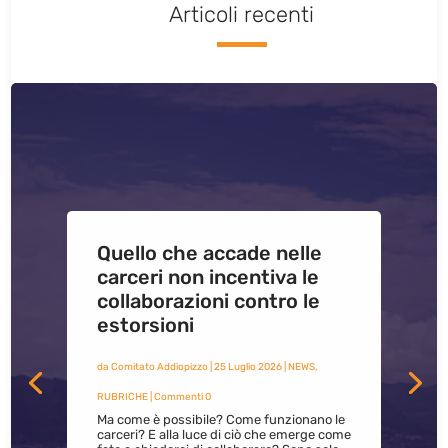
Articoli recenti
Quello che accade nelle
carceri non incentiva le
collaborazioni contro le
estorsioni
da
Comitato Addiopizzo
|
25 Luglio 2026
|
NEWS
,
RUBRICHE
| Commenti 0
Ma come è possibile? Come funzionano le
carceri? E alla luce di ciò che emerge come