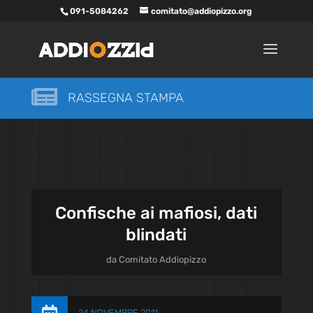
091-5084262
comitato@addiopizzo.org

RASSEGNA STAMPA
Confische ai mafiosi, dati
blindati
da
Comitato Addiopizzo
24 NOVEMBRE 2011