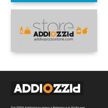
Dal 2004 Addiopizzo opera a Palermo e in Sicilia per