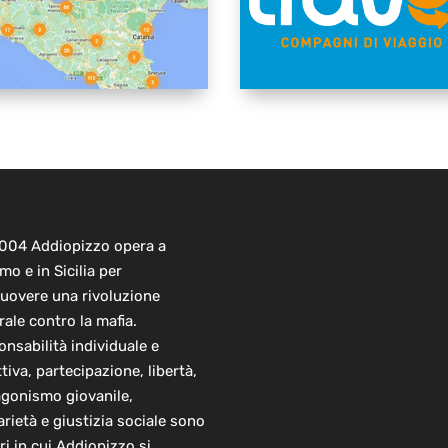
2004 Addiopizzo opera a
mo e in Sicilia per
uovere una rivoluzione
rale contro la mafia.
nsabilità individuale e
ttiva, partecipazione, libertà,
agonismo giovanile,
arietà e giustizia sociale sono
ori in cui Addiopizzo si