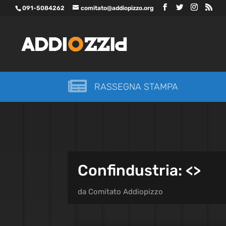
091-5084262
comitato@addiopizzo.org

RASSEGNA STAMPA
Confindustria: <
>
da
Comitato Addiopizzo