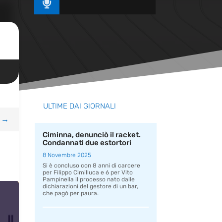

ULTIME DAI GIORNALI
→
Ciminna, denunciò il racket.
Condannati due estortori
8 Novembre 2025
Si è concluso con 8 anni di carcere
per Filippo Cimilluca e 6 per Vito
Pampinella il processo nato dalle
dichiarazioni del gestore di un bar,
che pagò per paura.