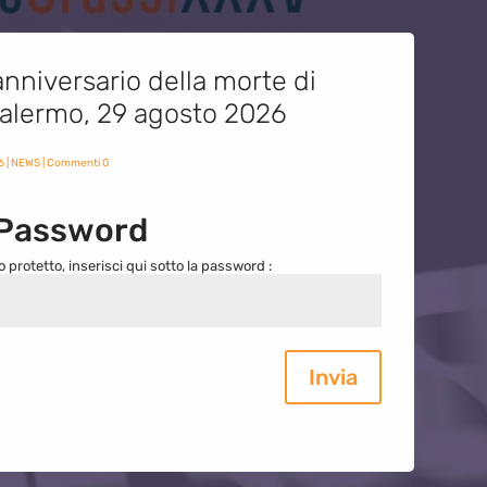
nniversario della morte di
 Palermo, 29 agosto 2026
6
|
NEWS
| Commenti 0
 Password
o protetto, inserisci qui sotto la password :
Invia