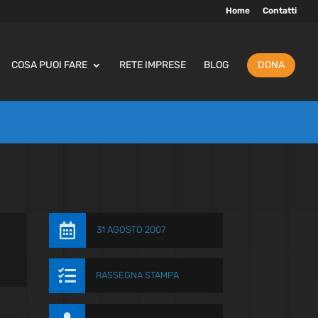
Home
Contatti
COSA PUOI FARE
RETE IMPRESE
BLOG
DONA

31 AGOSTO 2007

RASSEGNA STAMPA