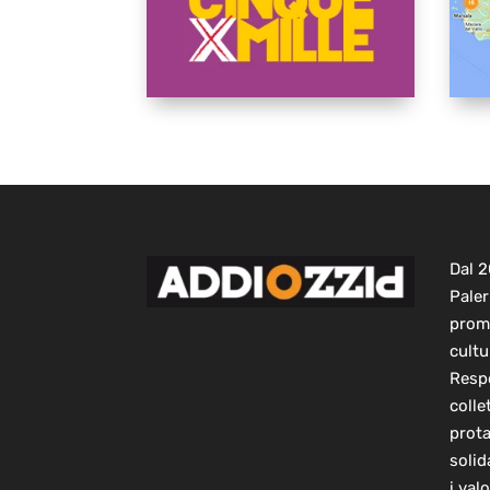
Dal 
Paler
prom
cultu
Respo
colle
prot
solid
i val