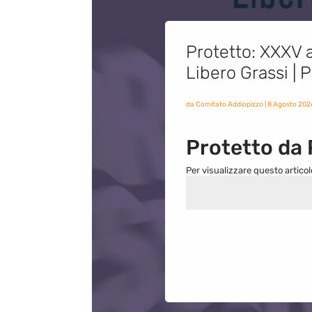
Protetto: XXXV a
Libero Grassi |
da
Comitato Addiopizzo
|
8 Agosto 202
Protetto da
Per visualizzare questo articol