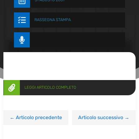


RASSEGNA STAMPA


LEGGI ARTICOLO COMPLETO
←
Articolo precedente
Articolo successivo
→