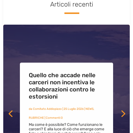
Articoli recenti
Quello che accade nelle
carceri non incentiva le
collaborazioni contro le
estorsioni
da
Comitato Addiopizzo
|
25 Luglio 2026
|
NEWS
,
RUBRICHE
| Commenti 0
Ma come è possibile? Come funzionano le
carceri? E alla luce di ciò che emerge come