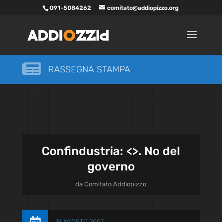
091-5084262
comitato@addiopizzo.org

RASSEGNA STAMPA
Confindustria: <
>. No del
governo
da
Comitato Addiopizzo
31 AGOSTO 2007