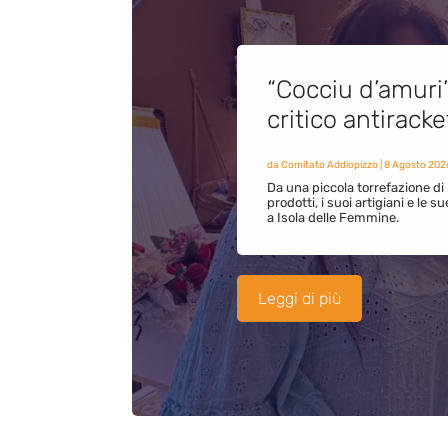
“Cocciu d’amuri
critico antirack
da
Comitato Addiopizzo
|
8 Agosto 202
Da una piccola torrefazione di 
prodotti, i suoi artigiani e le s
a Isola delle Femmine.
Leggi di più