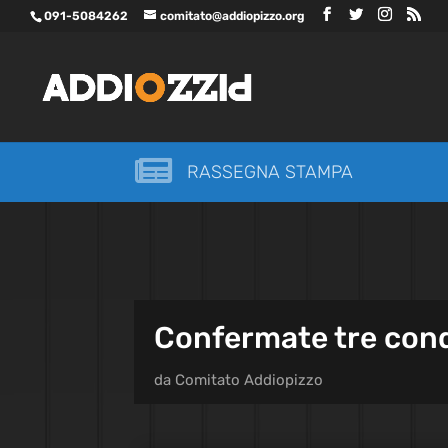
091-5084262
comitato@addiopizzo.org

RASSEGNA STAMPA
Confermate tre cond
da
Comitato Addiopizzo