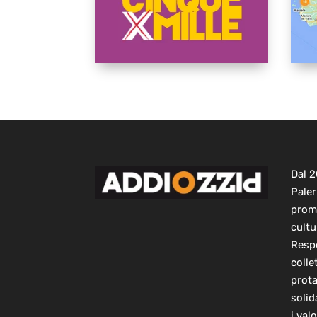
Dal 
Paler
prom
cultu
Respo
colle
prot
solid
i val