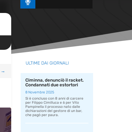

ULTIME DAI GIORNALI
→
Ciminna, denunciò il racket.
Condannati due estortori
8 Novembre 2025
Si è concluso con 8 anni di carcere
per Filippo Cimilluca e 6 per Vito
Pampinella il processo nato dalle
dichiarazioni del gestore di un bar,
che pagò per paura.