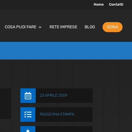
Home
Contatti
COSA PUOI FARE
RETE IMPRESE
BLOG
DONA

23 APRILE 2009

RASSEGNA STAMPA