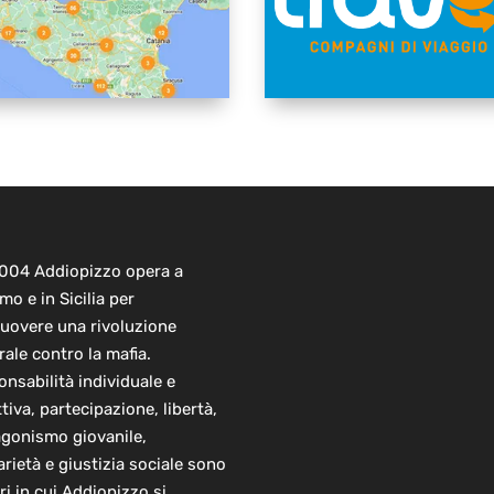
2004 Addiopizzo opera a
mo e in Sicilia per
uovere una rivoluzione
rale contro la mafia.
nsabilità individuale e
ttiva, partecipazione, libertà,
agonismo giovanile,
arietà e giustizia sociale sono
ori in cui Addiopizzo si