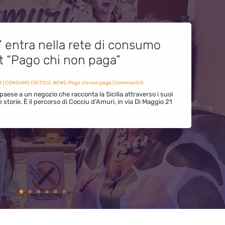
” entra nella rete di consumo
et “Pago chi non paga”
6
|
CONSUMO CRITICO
,
NEWS
,
Pago chi non paga
| Commenti 0
paese a un negozio che racconta la Sicilia attraverso i suoi
ue storie. È il percorso di Cocciu d’Amuri, in via Di Maggio 21