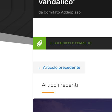
vandalico”
da
Comitato Addiopizzo

LEGGI ARTICOLO COMPLETO
←
Articolo precedente
Articoli recenti