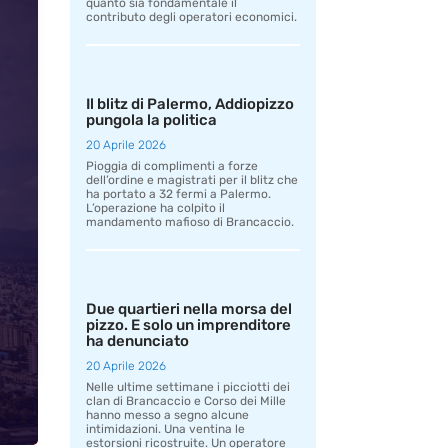
quanto sia fondamentale il
contributo degli operatori economici.
Il blitz di Palermo, Addiopizzo
pungola la politica
20 Aprile 2026
Pioggia di complimenti a forze
dell’ordine e magistrati per il blitz che
ha portato a 32 fermi a Palermo.
L’operazione ha colpito il
mandamento mafioso di Brancaccio.
Due quartieri nella morsa del
pizzo. E solo un imprenditore
ha denunciato
20 Aprile 2026
Nelle ultime settimane i picciotti dei
clan di Brancaccio e Corso dei Mille
hanno messo a segno alcune
intimidazioni. Una ventina le
estorsioni ricostruite. Un operatore