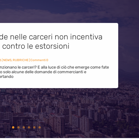
de nelle carceri non incentiva
i contro le estorsioni
6
|
NEWS
,
RUBRICHE
| Commenti 0
zionano le carceri? E alla luce di ciò che emerge come fate
ono solo alcune delle domande di commercianti e
ortando