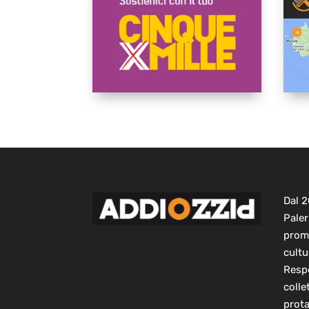
Dal 
Paler
prom
cultu
Respo
colle
prot