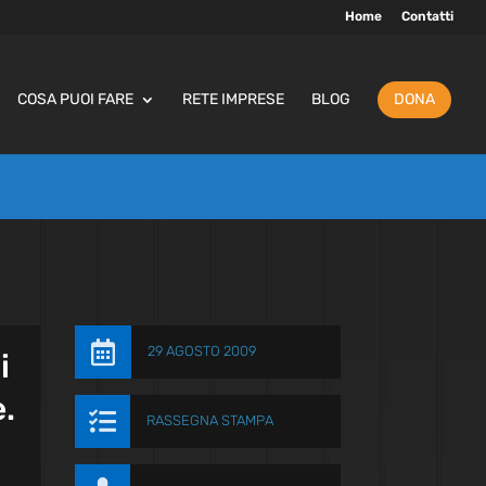
Home
Contatti
COSA PUOI FARE
RETE IMPRESE
BLOG
DONA

29 AGOSTO 2009
i
.

RASSEGNA STAMPA