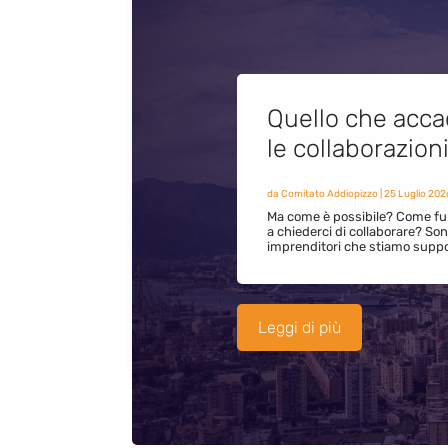
Quello che acca
le collaborazion
da
Comitato Addiopizzo
|
25 Luglio 202
Ma come è possibile? Come fun
a chiederci di collaborare? S
imprenditori che stiamo supp
Leggi di più