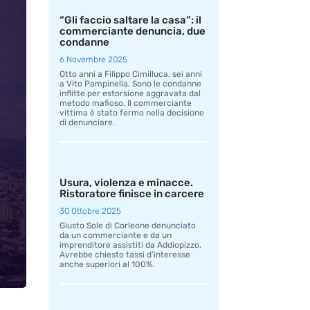
“Gli faccio saltare la casa”: il
commerciante denuncia, due
condanne
6 Novembre 2025
Otto anni a Filippo Cimilluca, sei anni
a Vito Pampinella. Sono le condanne
inflitte per estorsione aggravata dal
metodo mafioso. Il commerciante
vittima è stato fermo nella decisione
di denunciare.
Usura, violenza e minacce.
Ristoratore finisce in carcere
30 Ottobre 2025
Giusto Sole di Corleone denunciato
da un commerciante e da un
imprenditore assistiti da Addiopizzo.
Avrebbe chiesto tassi d’interesse
anche superiori al 100%.