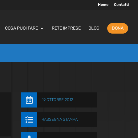
Home
Contatti
COSA PUOI FARE
RETE IMPRESE
BLOG
DONA

19 OTTOBRE 2012

RASSEGNA STAMPA