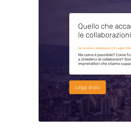
Quello che acca
le collaborazion
da
Comitato Addiopizzo
|
25 Luglio 202
Ma come è possibile? Come fun
a chiederci di collaborare? S
imprenditori che stiamo supp
Leggi di più