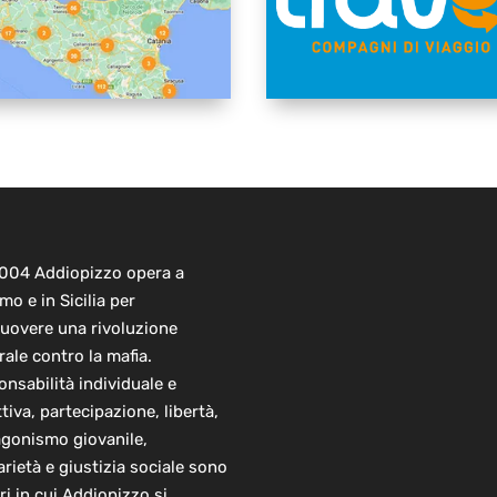
2004 Addiopizzo opera a
mo e in Sicilia per
uovere una rivoluzione
rale contro la mafia.
nsabilità individuale e
ttiva, partecipazione, libertà,
agonismo giovanile,
arietà e giustizia sociale sono
ori in cui Addiopizzo si