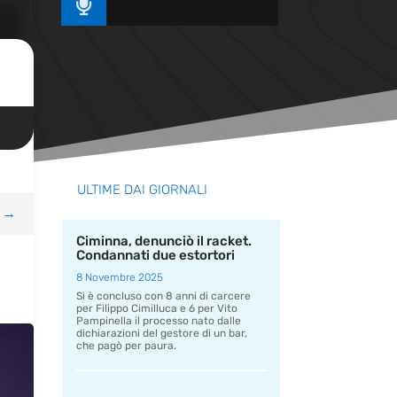

ULTIME DAI GIORNALI
→
Ciminna, denunciò il racket.
Condannati due estortori
8 Novembre 2025
Si è concluso con 8 anni di carcere
per Filippo Cimilluca e 6 per Vito
Pampinella il processo nato dalle
dichiarazioni del gestore di un bar,
che pagò per paura.