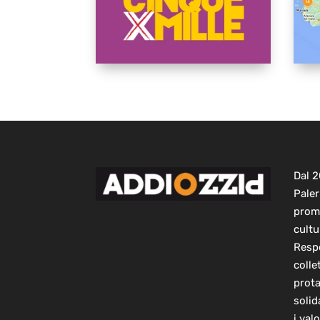
Dal 
Paler
prom
cultu
Respo
colle
prot
solid
i val