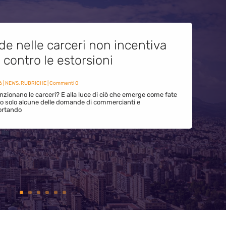
de nelle carceri non incentiva
i contro le estorsioni
6
|
NEWS
,
RUBRICHE
| Commenti 0
zionano le carceri? E alla luce di ciò che emerge come fate
ono solo alcune delle domande di commercianti e
ortando