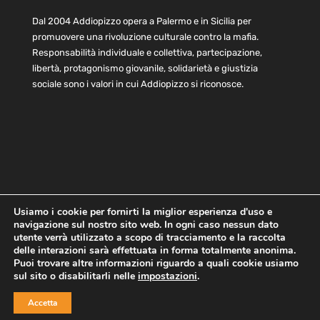
Dal 2004 Addiopizzo opera a Palermo e in Sicilia per
promuovere una rivoluzione culturale contro la mafia.
Responsabilità individuale e collettiva, partecipazione,
libertà, protagonismo giovanile, solidarietà e giustizia
sociale sono i valori in cui Addiopizzo si riconosce.
Usiamo i cookie per fornirti la miglior esperienza d'uso e
navigazione sul nostro sito web. In ogni caso nessun dato
Home
Statuto e bilancio
Contatti
utente verrà utilizzato a scopo di tracciamento e la raccolta
Privacy
Cookie
Child Protection Policy
delle interazioni sarà effettuata in forma totalmente anonima.
Puoi trovare altre informazioni riguardo a quali cookie usiamo
sul sito o disabilitarli nelle
impostazioni
.
Copyright © 2021 AddioPizzo | Tutti i diritti riservati | Sede
Accetta
Centrale: via Lincoln 131, 90133 Palermo