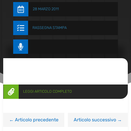

28 MARZO 2011

RASSEGNA STAMPA


LEGGI ARTICOLO COMPLETO
←
Articolo precedente
Articolo successivo
→