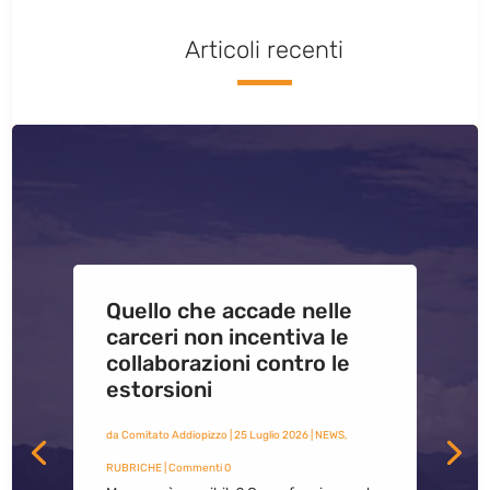
Articoli recenti
Quello che accade nelle
carceri non incentiva le
collaborazioni contro le
estorsioni
da
Comitato Addiopizzo
|
25 Luglio 2026
|
NEWS
,
RUBRICHE
| Commenti 0