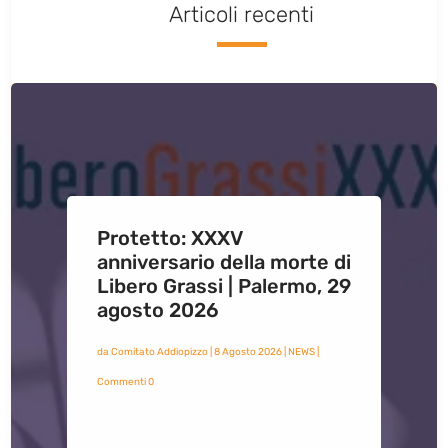
Articoli recenti
Protetto: XXXV
anniversario della morte di
Libero Grassi | Palermo, 29
agosto 2026
da
Comitato Addiopizzo
|
8 Agosto 2026
|
NEWS
|
Commenti 0