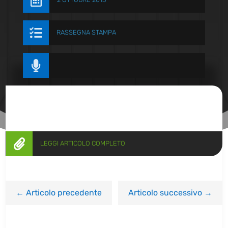


RASSEGNA STAMPA


LEGGI ARTICOLO COMPLETO
←
Articolo precedente
Articolo successivo
→