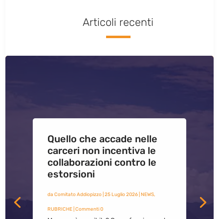
Articoli recenti
Quello che accade nelle
carceri non incentiva le
collaborazioni contro le
estorsioni
da
Comitato Addiopizzo
|
25 Luglio 2026
|
NEWS
,
RUBRICHE
| Commenti 0