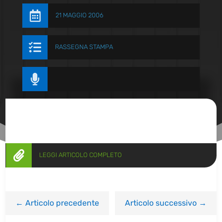

21 MAGGIO 2006

RASSEGNA STAMPA


LEGGI ARTICOLO COMPLETO
←
Articolo precedente
Articolo successivo
→