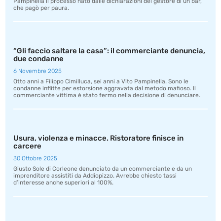
Pampinella il processo nato dalle dichiarazioni del gestore di un bar,
che pagò per paura.
“Gli faccio saltare la casa”: il commerciante denuncia,
due condanne
6 Novembre 2025
Otto anni a Filippo Cimilluca, sei anni a Vito Pampinella. Sono le
condanne inflitte per estorsione aggravata dal metodo mafioso. Il
commerciante vittima è stato fermo nella decisione di denunciare.
Usura, violenza e minacce. Ristoratore finisce in
carcere
30 Ottobre 2025
Giusto Sole di Corleone denunciato da un commerciante e da un
imprenditore assistiti da Addiopizzo. Avrebbe chiesto tassi
d’interesse anche superiori al 100%.