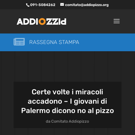
091-5084262
comitato@addiopizzo.org

RASSEGNA STAMPA
Certe volte i miracoli
accadono – I giovani di
Palermo dicono no al pizzo
da
Comitato Addiopizzo