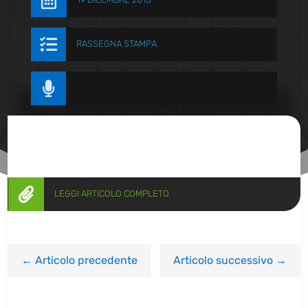


RASSEGNA STAMPA


LEGGI ARTICOLO COMPLETO
←
Articolo precedente
Articolo successivo
→