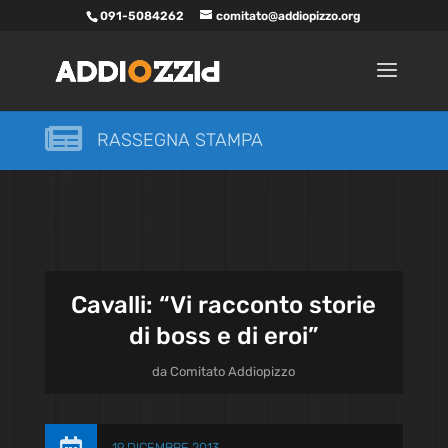
091-5084262
comitato@addiopizzo.org

RASSEGNA STAMPA
Cavalli: “Vi racconto storie
di boss e di eroi”
da
Comitato Addiopizzo
19 DICEMBRE 2013