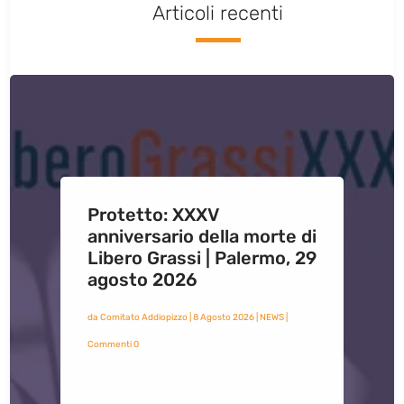
Articoli recenti
Protetto: XXXV
anniversario della morte di
Libero Grassi | Palermo, 29
agosto 2026
da
Comitato Addiopizzo
|
8 Agosto 2026
|
NEWS
|
Commenti 0