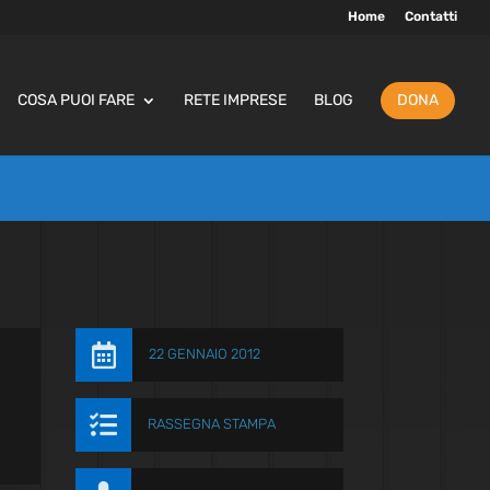
Home
Contatti
COSA PUOI FARE
RETE IMPRESE
BLOG
DONA

22 GENNAIO 2012

RASSEGNA STAMPA