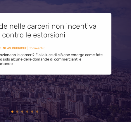
de nelle carceri non incentiva
i contro le estorsioni
6
|
NEWS
,
RUBRICHE
| Commenti 0
zionano le carceri? E alla luce di ciò che emerge come fate
ono solo alcune delle domande di commercianti e
ortando