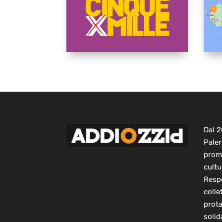
Dal 
Paler
prom
cultu
Respo
colle
prot
solid