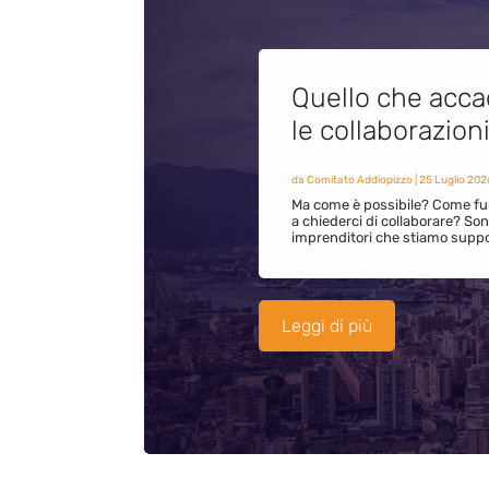
Quello che acca
le collaborazion
da
Comitato Addiopizzo
|
25 Luglio 202
Ma come è possibile? Come fun
a chiederci di collaborare? S
imprenditori che stiamo supp
Leggi di più